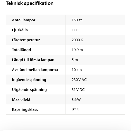
Teknisk specifikation
Antal lampor
150 st.
Ljuskälla
LED
Färgtemperatur
2000 K
Totallängd
19,9 m
Längd till första lampan
5 m
Avstånd mellan lamporna
10 cm
Ingående spänning
230 V AC
Utgående spänning
31 V DC
Max effekt
3,6 W
Kapslingsklass
IP44