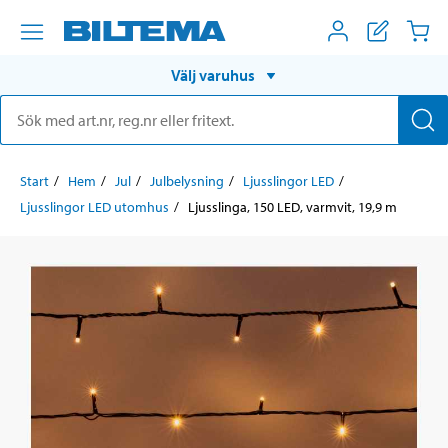
Välj varuhus
Start
Hem
Jul
Julbelysning
Ljusslingor LED
Ljusslingor LED utomhus
Ljusslinga, 150 LED, varmvit, 19,9 m