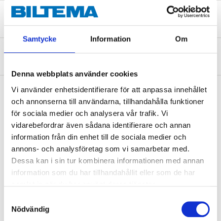
Säkerhetsinformation och övriga dokument
Samtycke
Information
Om
Om tillverkaren
Denna webbplats använder cookies
Vi använder enhetsidentifierare för att anpassa innehållet
och annonserna till användarna, tillhandahålla funktioner
Köp & Hämta
för sociala medier och analysera vår trafik. Vi
vidarebefordrar även sådana identifierare och annan
Köp & Hämta i ditt varuhus inom 2 timmar! För mer information om
information från din enhet till de sociala medier och
tjänsten och våra villkor.
annons- och analysföretag som vi samarbetar med.
LÄS MER
Dessa kan i sin tur kombinera informationen med annan
information som du har tillhandahållit eller som de har
samlat in när du har använt deras tjänster.
Andra kunder köpte också
Samtyckesval
Nödvändig