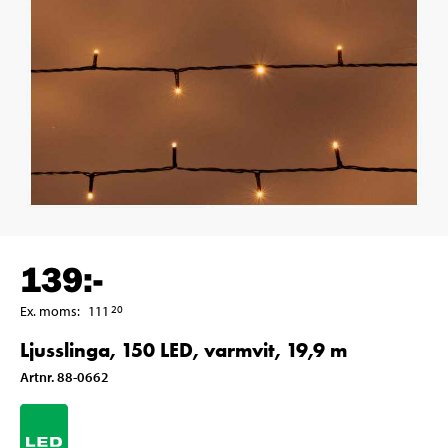
139
:-
Ex. moms
:
111
20
Ljusslinga, 150 LED, varmvit, 19,9 m
Artnr
.
88-0662