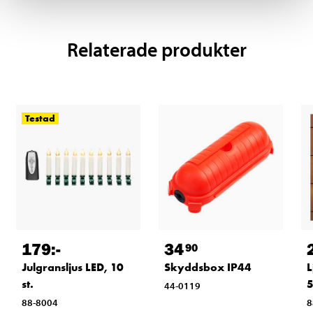
Relaterade produkter
Testad
179
:-
34
90
Julgransljus LED, 10
Skyddsbox IP44
L
st.
5
44-0119
88-8004
8