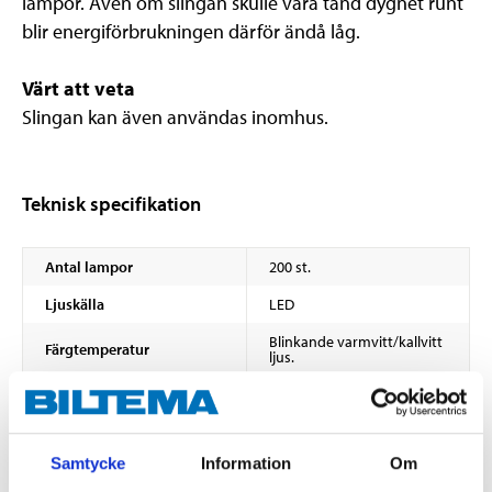
lampor. Även om slingan skulle vara tänd dygnet runt
blir energiförbrukningen därför ändå låg.
Värt att veta
Slingan kan även användas inomhus.
Teknisk specifikation
Antal lampor
200 st.
Ljuskälla
LED
Blinkande varmvitt/kallvitt
Färgtemperatur
ljus.
Totallängd
21,5 m
Längd till första lampan
1,5 m
Samtycke
Information
Om
Avstånd mellan lamporna
10 cm