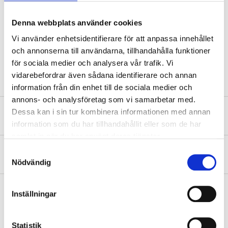
Ingående spänning
230 V AC
Denna webbplats använder cookies
Max effekt
15,6 W
Vi använder enhetsidentifierare för att anpassa innehållet
Färg
vit
och annonserna till användarna, tillhandahålla funktioner
Kapslingsklass
IP44
för sociala medier och analysera vår trafik. Vi
vidarebefordrar även sådana identifierare och annan
information från din enhet till de sociala medier och
annons- och analysföretag som vi samarbetar med.
Dessa kan i sin tur kombinera informationen med annan
Säkerhetsinformation och övriga dokument
information som du har tillhandahållit eller som de har
samlat in när du har använt deras tjänster.
Samtyckesval
Om tillverkaren
Nödvändig
Inställningar
Köp & Hämta
Statistik