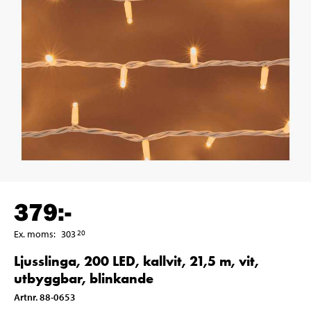
379
:-
Ex. moms
:
303
20
Ljusslinga, 200 LED, kallvit, 21,5 m, vit,
utbyggbar, blinkande
Artnr
.
88-0653