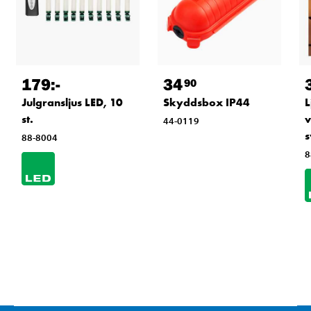
179
:-
34
90
Julgransljus LED, 10
Skyddsbox IP44
L
st.
v
44-0119
s
88-8004
8