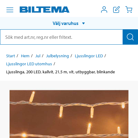
Välj varuhus
Start
Hem
Jul
Julbelysning
Ljusslingor LED
Ljusslingor LED utomhus
Ljusslinga, 200 LED, kallvit, 21,5 m, vit, utbyggbar, blinkande