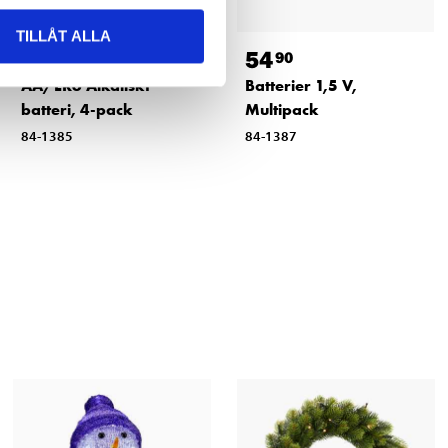
TILLÅT ALLA
17
54
90
90
AA/LR6 Alkaliskt
Batterier 1,5 V,
batteri, 4-pack
Multipack
84-1385
84-1387