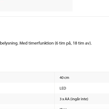
lysning. Med timerfunktion (6 tim på, 18 tim av).
40 cm
LED
3 x AA (ingår inte)