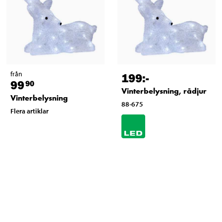
från
199
:-
99
90
Vinterbelysning, rådjur
Vinterbelysning
88-675
Flera artiklar