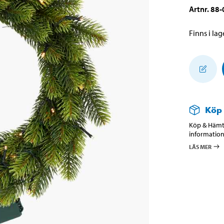
Artnr
.
88-
Finns i lage
Köp
Köp & Hämta
information
LÄS MER