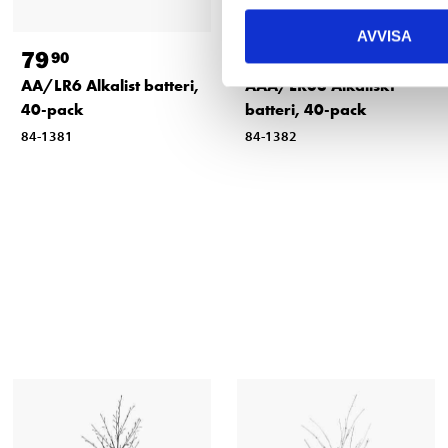
AVVISA
79
79
90
90
AA/LR6 Alkalist batteri,
AAA/LR03 Alkaliskt
40-pack
batteri, 40-pack
84-1381
84-1382