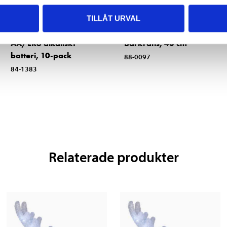
TILLÅT URVAL
25
129
:-
90
AA/LR6 alkaliskt
Bärkrans, 40 cm
batteri, 10-pack
88-0097
84-1383
Relaterade produkter