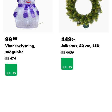
99
149
:-
90
Vinterbelysning,
Julkrans, 40 cm, LED
snögubbe
88-0059
88-676