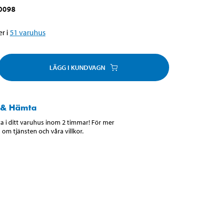
0098
r i
51
varuhus
LÄGG I KUNDVAGN
 & Hämta
 i ditt varuhus inom 2 timmar! För mer
 om tjänsten och våra villkor.