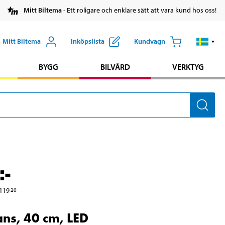
Mitt Biltema
- Ett roligare och enklare sätt att vara kund hos oss!
Mitt Biltema
Inköpslista
Kundvagn
BYGG
BILVÅRD
VERKTYG
:-
119
20
ans, 40 cm, LED