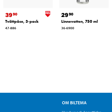
39
29
90
90
Tvättpåse, 3-pack
Linnevatten, 750 ml
47-886
36-6900
OM BILTEMA