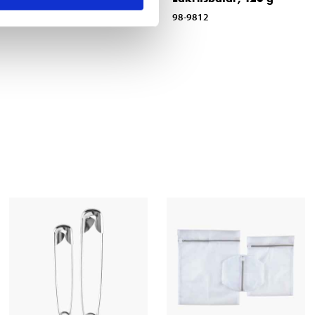
21-504
98-9812