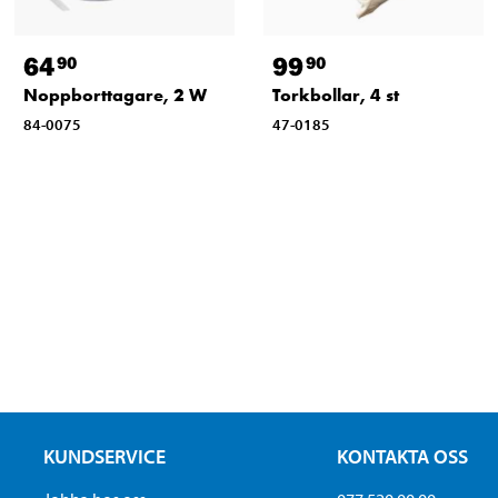
64
99
90
90
Noppborttagare, 2 W
Torkbollar, 4 st
84-0075
47-0185
KUNDSERVICE
KONTAKTA OSS