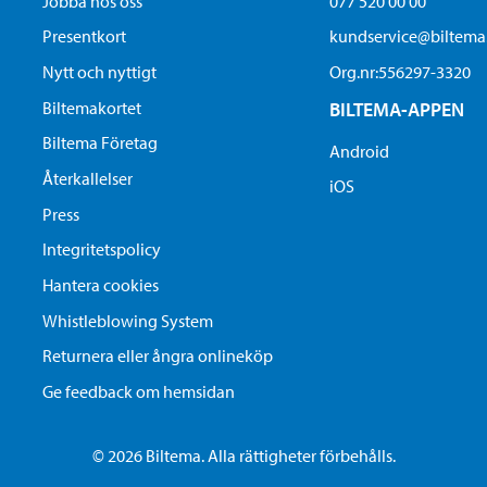
Jobba hos oss
077 520 00 00
Presentkort
kundservice@biltem
Nytt och nyttigt
Org.nr:556297-3320
Biltemakortet
BILTEMA-APPEN
Biltema Företag
Android
Återkallelser
iOS
Press
Integritetspolicy
Hantera cookies
Whistleblowing System
Returnera eller ångra onlineköp
Ge feedback om hemsidan
© 2026 Biltema. Alla rättigheter förbehålls.