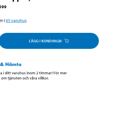
599
r i
65
varuhus
LÄGG I KUNDVAGN
 & Hämta
 i ditt varuhus inom 2 timmar! För mer
 om tjänsten och våra villkor.