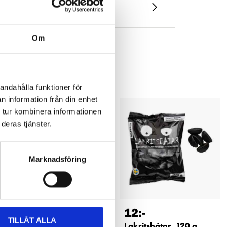
Om
andahålla funktioner för
n information från din enhet
 tur kombinera informationen
deras tjänster.
Marknadsföring
149
:-
12
:-
TILLÅT ALLA
Hängslen, 50 mm
Lakritsbåtar, 120 g