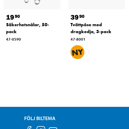
19
39
90
90
Säkerhetsnålar, 50-
Tvättpåse med
pack
dragkedja, 3-pack
47-0590
47-8001
FÖLJ BILTEMA