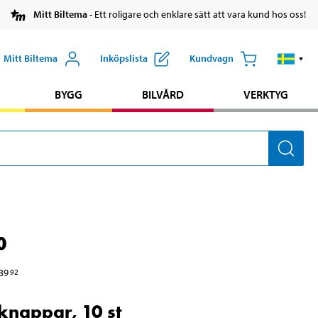
Mitt Biltema
- Ett roligare och enklare sätt att vara kund hos oss!
Mitt Biltema
Inköpslista
Kundvagn
BYGG
BILVÅRD
VERKTYG
0
39
92
knappar, 10 st