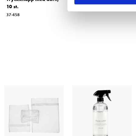
10 st.
21-067
37-458