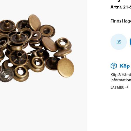
Artnr
.
21-
Finns i lage
Köp
Köp & Hämta
information
LÄS MER