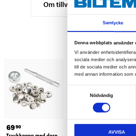
Om tillverkaren
Samtycke
Denna webbplats använder 
Vi använder enhetsidentifierar
sociala medier och analysera 
till de sociala medier och a
med annan information som du 
Samtyckesval
Nödvändig
69
19
90
90
AVVISA
Tryckknapp med dorn,
Sprättare, 12,5 cm