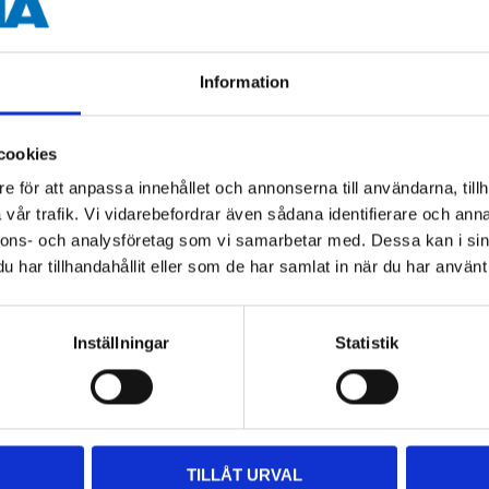
Information
Andra kunder köpte också
cookies
e för att anpassa innehållet och annonserna till användarna, tillh
vår trafik. Vi vidarebefordrar även sådana identifierare och anna
nnons- och analysföretag som vi samarbetar med. Dessa kan i sin
har tillhandahållit eller som de har samlat in när du har använt 
Inställningar
Statistik
129
:-
79
90
TILLÅT URVAL
Håltång, proffs
Hål- och märltång