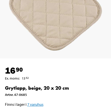
16
90
Ex. moms
:
13
52
Grytlapp, beige, 20 x 20 cm
Artnr
.
47-0685
Finns i lager i
7
varuhus