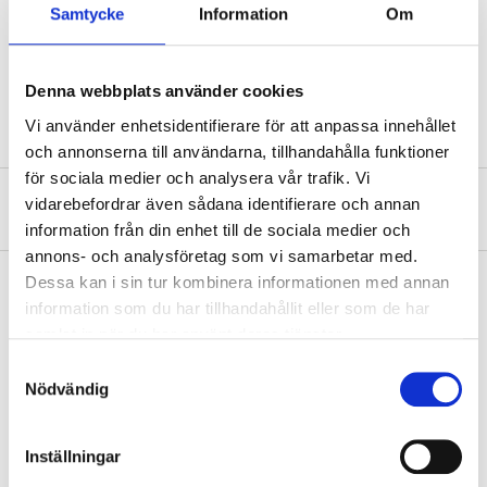
Bredd
20 cm
Samtycke
Information
Om
Färg
Beige
Material
Bomull/polyester
Denna webbplats använder cookies
Vi använder enhetsidentifierare för att anpassa innehållet
och annonserna till användarna, tillhandahålla funktioner
för sociala medier och analysera vår trafik. Vi
vidarebefordrar även sådana identifierare och annan
Om tillverkaren
information från din enhet till de sociala medier och
annons- och analysföretag som vi samarbetar med.
Dessa kan i sin tur kombinera informationen med annan
information som du har tillhandahållit eller som de har
Köp & Hämta
samlat in när du har använt deras tjänster.
Samtyckesval
Köp & Hämta i ditt varuhus inom 2 timmar! För mer information om
Nödvändig
tjänsten och våra villkor.
LÄS MER
Inställningar