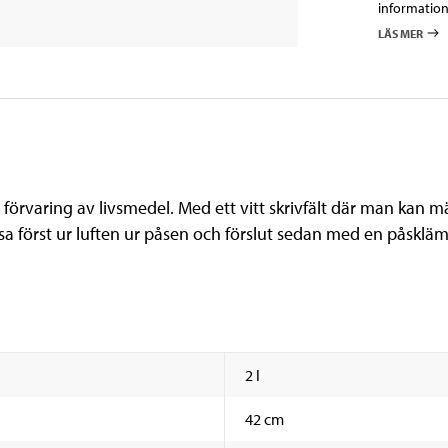
information
LÄS MER
h förvaring av livsmedel. Med ett vitt skrivfält där man ka
ssa först ur luften ur påsen och förslut sedan med en påskläm
2 l
42 cm