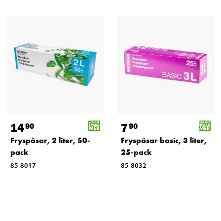
14
7
90
90
Fryspåsar, 2 liter, 50-
Fryspåsar basic, 3 liter,
pack
25-pack
85-8017
85-8032