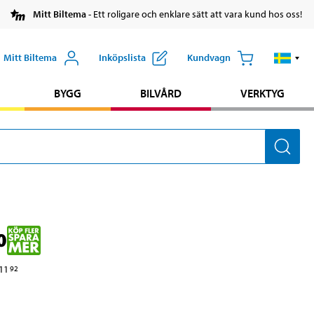
Mitt Biltema
- Ett roligare och enklare sätt att vara kund hos oss!
Mitt Biltema
Inköpslista
Kundvagn
BYGG
BILVÅRD
VERKTYG
0
11
92