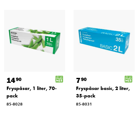
14
7
90
90
Fryspåsar, 1 liter, 70-
Fryspåsar basic, 2 liter,
pack
35-pack
85-8028
85-8031