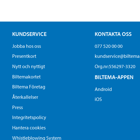
KUNDSERVICE
KONTAKTA OSS
Jobba hos oss
077 520 00 00
Presentkort
kundservice@biltem
Nytt och nyttigt
Org.nr:556297-3320
Biltemakortet
BILTEMA-APPEN
Biltema Företag
Android
Återkallelser
iOS
Press
Integritetspolicy
Hantera cookies
Whistleblowing System