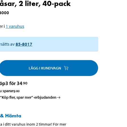
åsar, 2 liter, 40-pack
8000
r i
1
varuhus
rsätts av
85-8017
LÄGG I KUNDVAGN
öp
3 för 34
90
u sparar
9
80
a “Köp fler, spar mer”-erbjudanden
 & Hämta
 i ditt varuhus inom 2 timmar! För mer