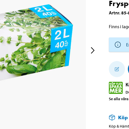
Frysp
Artnr
.
85-
Finns i lage
E
K
D
Se alla vår
Köp
Köp & Hämta