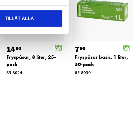
TILLÅT ALLA
14
7
90
90
Fryspåsar, 8 liter, 25-
Fryspåsar basic, 1 liter,
pack
50-pack
85-8024
85-8030