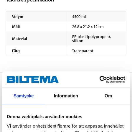
Volym
4500 ml
Mått
26,8 x 21,2 x 12 cm
PP-plast (polypropen),
Material
silikon
Färg
Transparent
Om tillverkaren
Samtycke
Information
Om
Denna webbplats använder cookies
Köp & Hämta
Vi använder enhetsidentifierare för att anpassa innehållet
Köp & Hämta i ditt varuhus inom 2 timmar! För mer information om