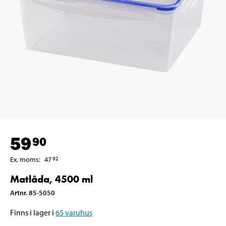
59
90
Ex. moms
:
47
92
Matlåda, 4500 ml
Artnr
.
85-5050
Finns i lager i
65
varuhus