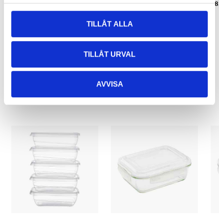
2500 ml
85-5053
8
85-5054
TILLÅT ALLA
TILLÅT URVAL
Relaterade produkter
AVVISA