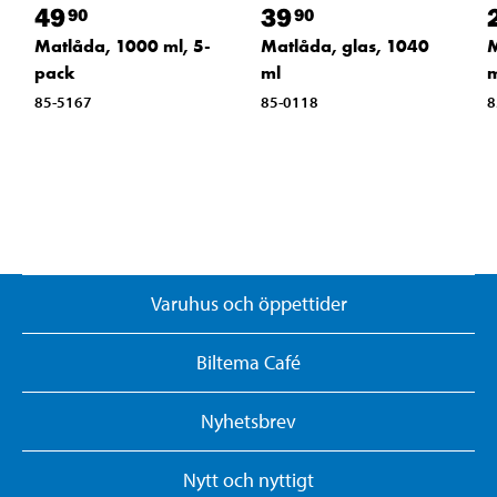
49
39
90
90
Matlåda, 1000 ml, 5-
Matlåda, glas, 1040
M
pack
ml
m
85-5167
85-0118
8
Varuhus och öppettider
Biltema Café
Nyhetsbrev
Nytt och nyttigt