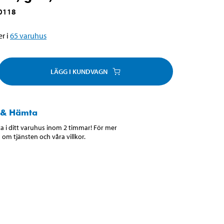
0118
r i
65
varuhus
LÄGG I KUNDVAGN
 & Hämta
 i ditt varuhus inom 2 timmar! För mer
 om tjänsten och våra villkor.