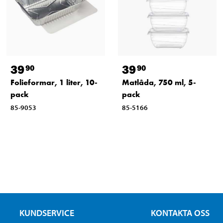
39
39
90
90
Folieformar, 1 liter, 10-
Matlåda, 750 ml, 5-
pack
pack
85-9053
85-5166
KUNDSERVICE
KONTAKTA OSS