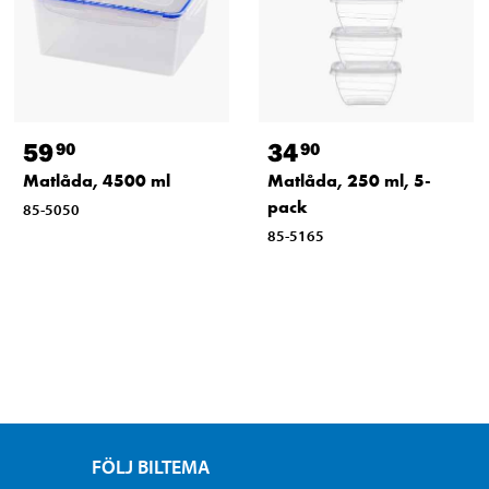
59
34
90
90
Matlåda, 4500 ml
Matlåda, 250 ml, 5-
pack
85-5050
85-5165
FÖLJ BILTEMA