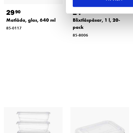
29
24
90
90
Matlåda, glas, 640 ml
Blixtlåspåsar, 1 l, 20-
pack
85-0117
85-8006