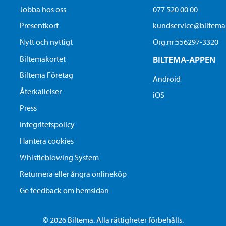
Jobba hos oss
077 520 00 00
Presentkort
kundservice@biltem
Nytt och nyttigt
Org.nr:556297-3320
Biltemakortet
BILTEMA-APPEN
Biltema Företag
Android
Återkallelser
iOS
Press
Integritetspolicy
Hantera cookies
Whistleblowing System
Returnera eller ångra onlineköp
Ge feedback om hemsidan
© 2026 Biltema. Alla rättigheter förbehålls.