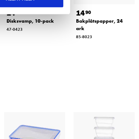
14
14
90
90
Disksvamp, 10-pack
Bakplåtspapper, 24
ark
47-0423
85-8023