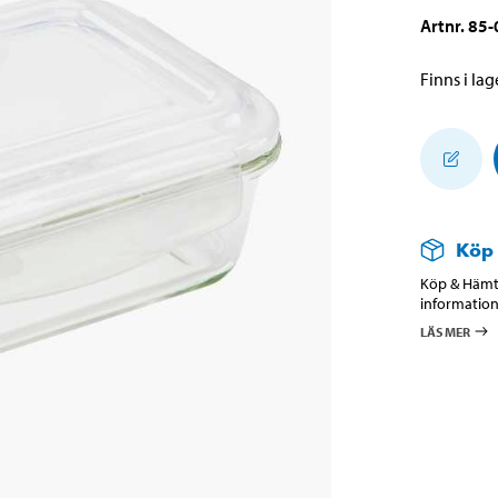
Artnr
.
85-
Finns i lage
Köp
Köp & Hämta
information
LÄS MER