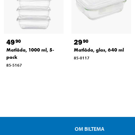
49
29
90
90
Matlåda, 1000 ml, 5-
Matlåda, glas, 640 ml
pack
85-0117
85-5167
OM BILTEMA