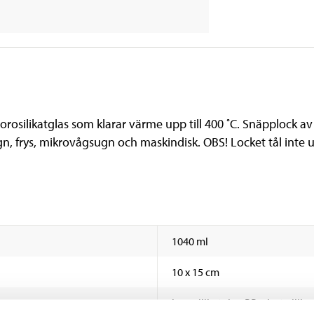
t borosilikatglas som klarar värme upp till 400 ˚C. Snäpplock 
ugn, frys, mikrovågsugn och maskindisk. OBS! Locket tål inte
1040 ml
10 x 15 cm
borosilikatglas, PP-plast, siliko