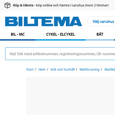
Köp & Hämta
- Köp online och hämta i varuhus inom 2 timmar!
Välj varuhus
BIL - MC
CYKEL - ELCYKEL
BÅT
Start
Hem
Kök och hushåll
Matförvaring
Matlåd