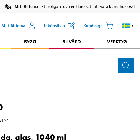
Mitt Biltema
- Ett roligare och enklare sätt att vara kund hos oss!
Mitt Biltema
Inköpslista
Kundvagn
BYGG
BILVÅRD
VERKTYG
0
31
92
da, glas, 1040 ml