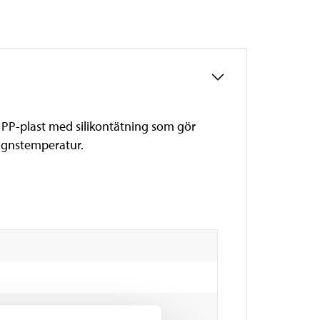
av PP-plast med silikontätning som gör
 ugnstemperatur.
n