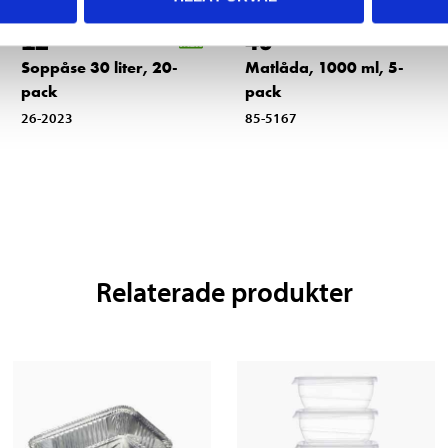
12
49
90
90
Soppåse 30 liter, 20-
Matlåda, 1000 ml, 5-
pack
pack
26-2023
85-5167
Relaterade produkter