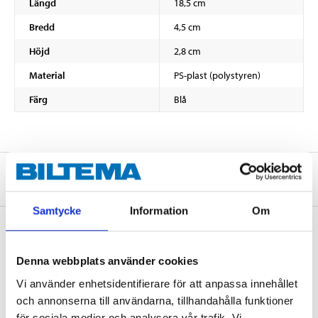
Längd
18,5 cm
Bredd
4,5 cm
Höjd
2,8 cm
Material
PS-plast (polystyren)
Färg
Blå
Om tillverkaren
Samtycke
Information
Om
Köp & Hämta
Denna webbplats använder cookies
Vi använder enhetsidentifierare för att anpassa innehållet
Köp & Hämta i ditt varuhus inom 2 timmar! För mer information om
tjänsten och våra villkor.
och annonserna till användarna, tillhandahålla funktioner
LÄS MER
för sociala medier och analysera vår trafik. Vi