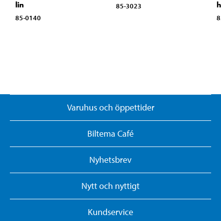
lin
h
85-3023
85-0140
8
Varuhus och öppettider
Biltema Café
Nyhetsbrev
Nytt och nyttigt
Kundservice