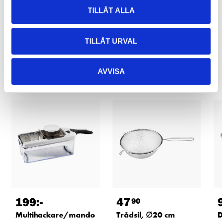
TILLÅT ALLA
TILLÅT URVAL
Relaterade produkter
AVVISA
199
:-
47
90
Multihackare/mando
Trådsil, ∅20 cm
D