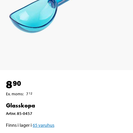
8
90
Ex. moms
:
7
12
Glasskopa
Artnr
.
85-0457
Finns i lager i
65
varuhus