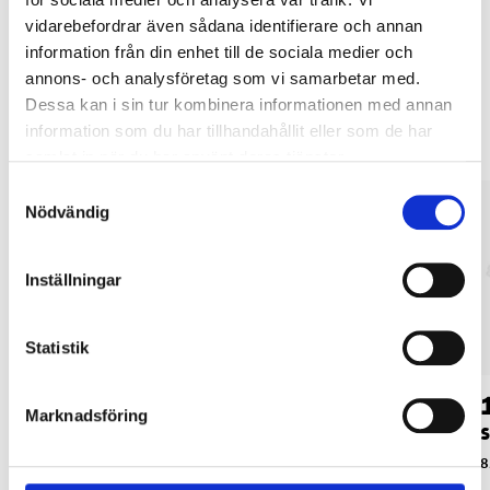
vidarebefordrar även sådana identifierare och annan
information från din enhet till de sociala medier och
annons- och analysföretag som vi samarbetar med.
Andra kunder köpte också
Dessa kan i sin tur kombinera informationen med annan
information som du har tillhandahållit eller som de har
samlat in när du har använt deras tjänster.
Samtyckesval
Nödvändig
Inställningar
Statistik
29
14
90
90
Marknadsföring
Glasskopa
Måttsats, 5 delar
S
85-0458
85-0384
8