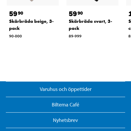
59
59
90
90
Skärbräda beige, 3-
Skärbräda svart, 3-
S
pack
pack
90-000
89-999
8
Varuhus och öppettider
Biltema Café
Nyhetsbrev