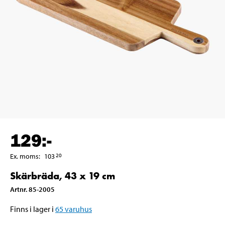
129
:-
Ex. moms
:
103
20
Skärbräda, 43 x 19 cm
Artnr
.
85-2005
Finns i lager i
65
varuhus