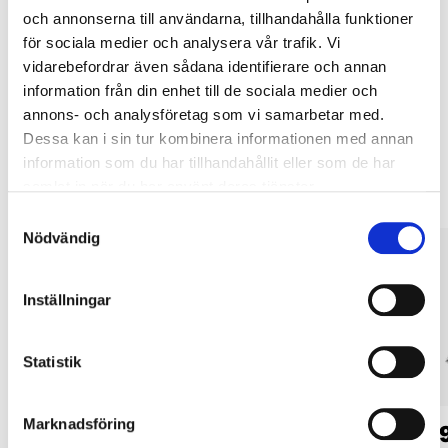
Köp & Hämta i ditt varuhus inom 2 timmar! För mer information om
och annonserna till användarna, tillhandahålla funktioner
tjänsten och våra villkor.
för sociala medier och analysera vår trafik. Vi
LÄS MER
vidarebefordrar även sådana identifierare och annan
information från din enhet till de sociala medier och
annons- och analysföretag som vi samarbetar med.
Dessa kan i sin tur kombinera informationen med annan
Andra kunder köpte också
information som du har tillhandahållit eller som de har
samlat in när du har använt deras tjänster.
Samtyckesval
Nödvändig
Inställningar
Statistik
Marknadsföring
149
:-
49
90