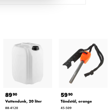
89
59
90
90
Vattendunk, 20 liter
Tändstål, orange
88-4120
45-509