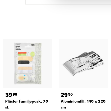
39
29
90
90
Plåster familjepack, 70
Aluminiumfilt, 140 x 220
st.
cm