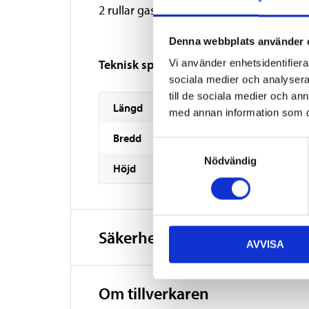
2 rullar gasbinda, 7,5 cm x 4 m
Denna webbplats använder 
Teknisk specifikation
Vi använder enhetsidentifierar
sociala medier och analysera 
till de sociala medier och a
Längd
med annan information som du 
Bredd
Samtyckesval
Nödvändig
Höjd
Säkerhetsinformation och ö
AVVISA
Om tillverkaren