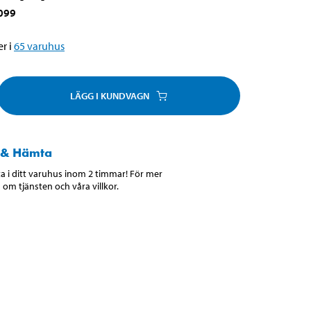
099
r i
65
varuhus
LÄGG I KUNDVAGN
 & Hämta
 i ditt varuhus inom 2 timmar! För mer
 om tjänsten och våra villkor.