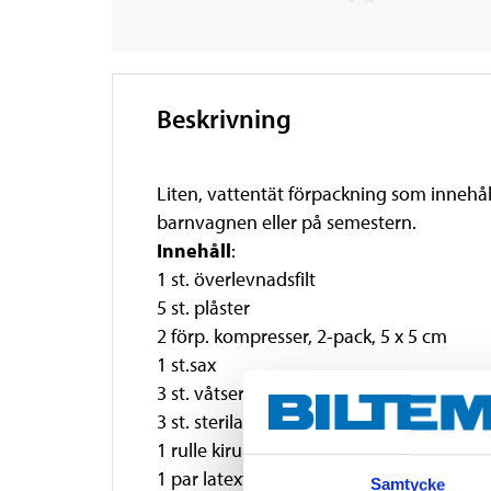
Beskrivning
Liten, vattentät förpackning som innehål
barnvagnen eller på semestern.
Innehåll
:
1 st. överlevnadsfilt
5 st. plåster
2 förp. kompresser, 2-pack, 5 x 5 cm
1 st.sax
3 st. våtservetter
3 st. sterila servetter
1 rulle kirurgtejp
1 par latexfria handskar
Samtycke