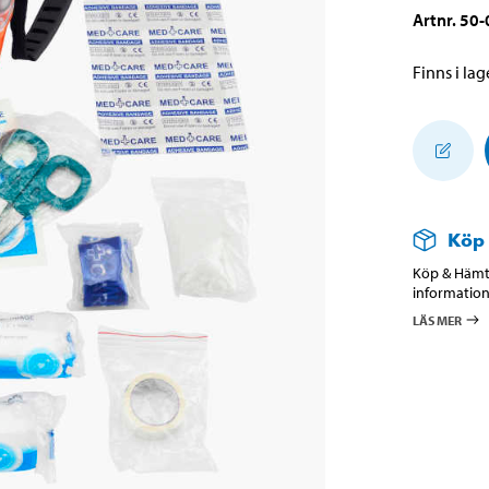
Artnr
.
50-
Finns i lage
Köp
Köp & Hämta
information
LÄS MER