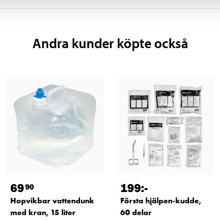
Andra kunder köpte också
69
199
:-
90
Hopvikbar vattendunk
Första hjälpen-kudde,
med kran, 15 liter
60 delar