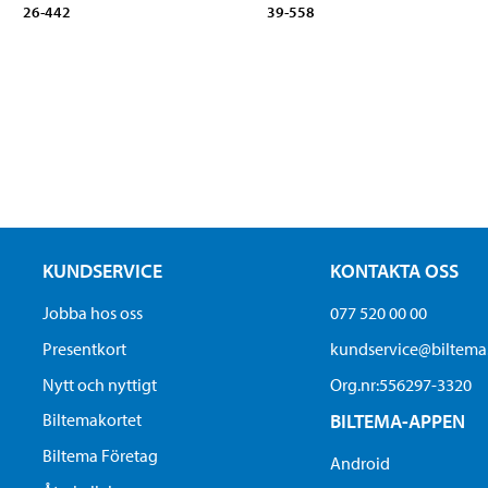
26-442
39-558
KUNDSERVICE
KONTAKTA OSS
Jobba hos oss
077 520 00 00
Presentkort
kundservice@biltem
Nytt och nyttigt
Org.nr:556297-3320
Biltemakortet
BILTEMA-APPEN
Biltema Företag
Android