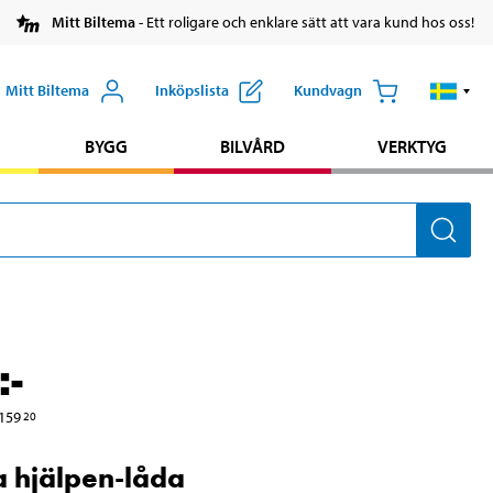
Mitt Biltema
- Ett roligare och enklare sätt att vara kund hos oss!
Mitt Biltema
Inköpslista
Kundvagn
BYGG
BILVÅRD
VERKTYG
:-
159
20
a hjälpen-låda