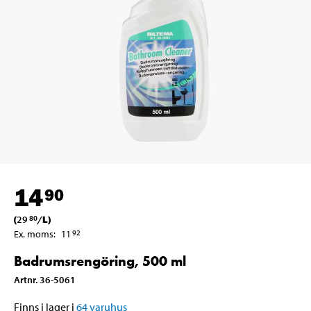
14
90
(
29
/
L
)
80
Ex. moms
:
11
92
Badrumsrengöring, 500 ml
Artnr
.
36-5061
Finns i lager i
64
varuhus