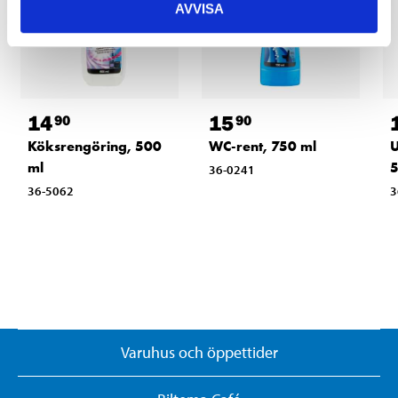
AVVISA
14
15
90
90
Köksrengöring, 500
WC-rent, 750 ml
U
ml
5
36-0241
36-5062
3
Varuhus och öppettider