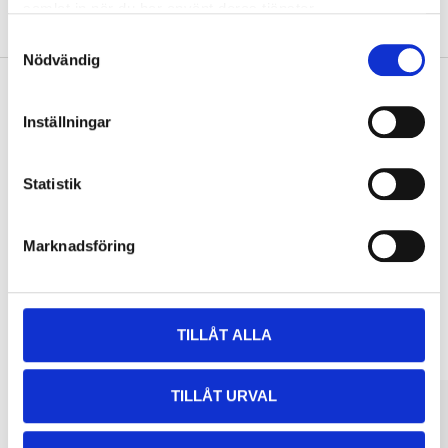
samlat in när du har använt deras tjänster.
Om tillverkaren
Samtyckesval
Nödvändig
Inställningar
Köp & Hämta
Köp & Hämta i ditt varuhus inom 2 timmar! För mer information om
Statistik
tjänsten och våra villkor.
LÄS MER
Marknadsföring
Andra kunder köpte också
TILLÅT ALLA
TILLÅT URVAL