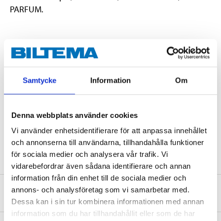
PARFUM.
Varning
Samtycke
Information
Om
H319 Orsakar allvarlig ögonirritation.
Teknisk specifikation
Denna webbplats använder cookies
Vi använder enhetsidentifierare för att anpassa innehållet
Volym
500 ml
och annonserna till användarna, tillhandahålla funktioner
för sociala medier och analysera vår trafik. Vi
vidarebefordrar även sådana identifierare och annan
information från din enhet till de sociala medier och
annons- och analysföretag som vi samarbetar med.
Säkerhetsinformation och övriga dokument
Dessa kan i sin tur kombinera informationen med annan
information som du har tillhandahållit eller som de har