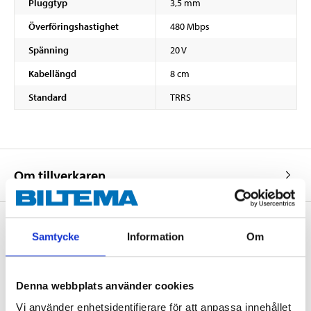
Pluggtyp
3,5 mm
Överföringshastighet
480 Mbps
Spänning
20 V
Kabellängd
8 cm
Standard
TRRS
Om tillverkaren
Samtycke
Information
Om
Köp & Hämta
Köp & Hämta i ditt varuhus inom 2 timmar! För mer information om
Denna webbplats använder cookies
tjänsten och våra villkor.
Vi använder enhetsidentifierare för att anpassa innehållet
LÄS MER