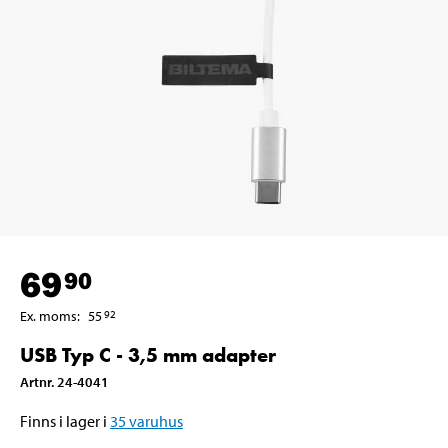
69
90
Ex. moms
:
55
92
USB Typ C - 3,5 mm adapter
Artnr
.
24-4041
Finns i lager i
35
varuhus