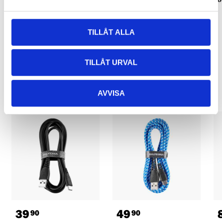
TILLÅT ALLA
TILLÅT URVAL
Relaterade produkter
AVVISA
39
49
90
90