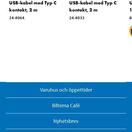
U
USB-kabel med Typ C
USB-kabel med Typ C
kontakt, 2 m
kontakt, 2 m
8
24-4064
24-4033
Varuhus och öppettider
Biltema Café
Nyhetsbrev