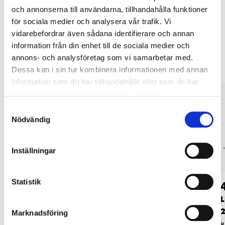
och annonserna till användarna, tillhandahålla funktioner
för sociala medier och analysera vår trafik. Vi
vidarebefordrar även sådana identifierare och annan
Andra kunder köpte också
information från din enhet till de sociala medier och
annons- och analysföretag som vi samarbetar med.
Dessa kan i sin tur kombinera informationen med annan
information som du har tillhandahållit eller som de har
samlat in när du har använt deras tjänster.
Samtyckesval
Nödvändig
Inställningar
Statistik
29
49
90
90
Ljudkabel 3,5 mm,
Spiralkabel 3,5 mm,
L
1,0 m
hane-hane, svart
2
Marknadsföring
84-7046
84-7039
8