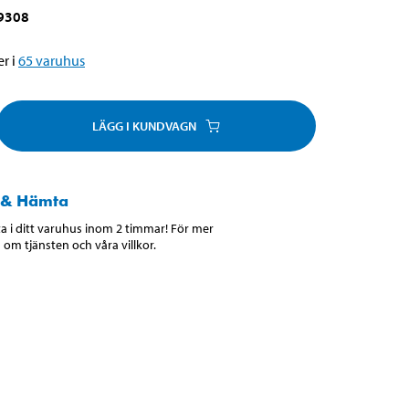
9308
r i
65
varuhus
LÄGG I KUNDVAGN
 & Hämta
 i ditt varuhus inom 2 timmar! För mer
 om tjänsten och våra villkor.