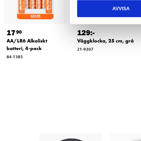
AVVISA
17
129
:-
90
AA/LR6 Alkaliskt
Väggklocka, 25 cm, grå
batteri, 4-pack
21-9307
84-1385