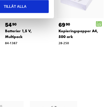
TILLÅT ALLA
54
69
90
90
Batterier 1,5 V,
Kopieringspapper A4,
Multipack
500 ark
84-1387
28-250