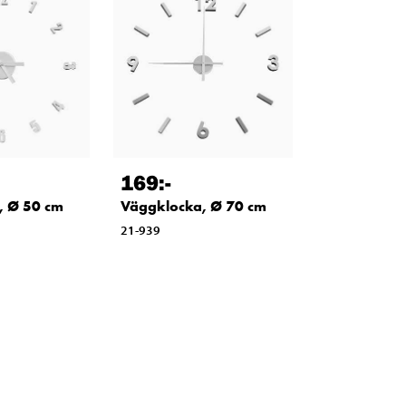
169
:-
, Ø 50 cm
Väggklocka, Ø 70 cm
21-939