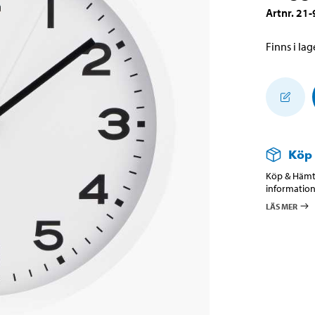
Artnr
.
21-
Finns i lage
Köp
Köp & Hämta
information
LÄS MER