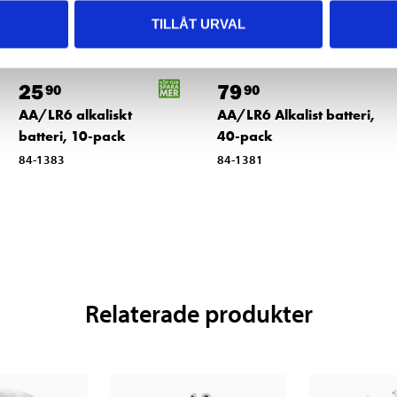
TILLÅT URVAL
25
79
90
90
AA/LR6 alkaliskt
AA/LR6 Alkalist batteri,
batteri, 10-pack
40-pack
84-1383
84-1381
Relaterade produkter