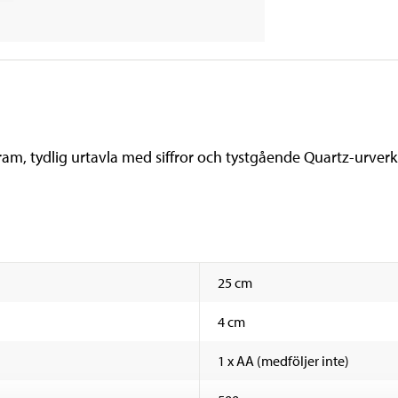
am, tydlig urtavla med siffror och tystgående Quartz-urverk
25 cm
4 cm
1 x AA (medföljer inte)