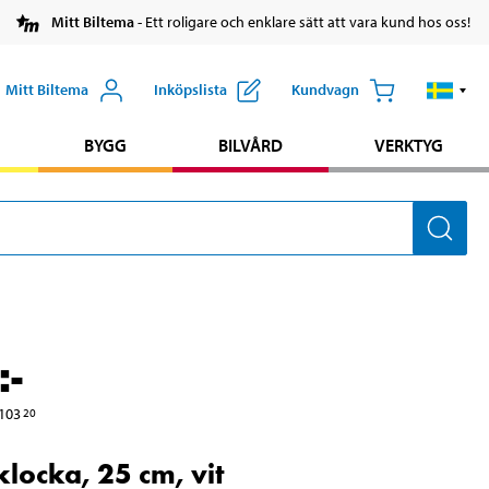
Mitt Biltema
- Ett roligare och enklare sätt att vara kund hos oss!
Mitt Biltema
Inköpslista
Kundvagn
BYGG
BILVÅRD
VERKTYG
:-
103
20
locka, 25 cm, vit