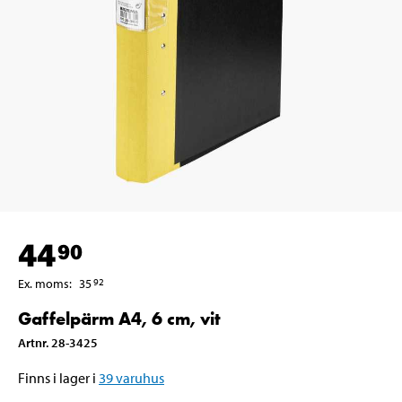
44
90
Ex. moms
:
35
92
Gaffelpärm A4, 6 cm, vit
Artnr
.
28-3425
Finns i lager i
39
varuhus