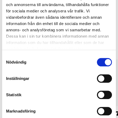
Köp & Hämta i ditt varuhus inom 2 timmar! För mer information om
och annonserna till användarna, tillhandahålla funktioner
tjänsten och våra villkor.
för sociala medier och analysera vår trafik. Vi
LÄS MER
vidarebefordrar även sådana identifierare och annan
information från din enhet till de sociala medier och
annons- och analysföretag som vi samarbetar med.
Andra kunder köpte också
Dessa kan i sin tur kombinera informationen med annan
information som du har tillhandahållit eller som de har
samlat in när du har använt deras tjänster.
Samtyckesval
Nödvändig
Inställningar
Statistik
Marknadsföring
44
44
90
90