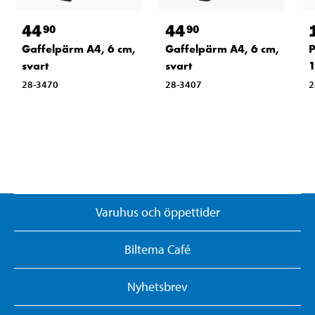
44
44
90
90
Gaffelpärm A4, 6 cm,
Gaffelpärm A4, 6 cm,
P
svart
svart
1
28-3470
28-3407
2
Varuhus och öppettider
Biltema Café
Nyhetsbrev