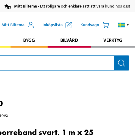
Mitt Biltema
- Ett roligare och enklare sätt att vara kund hos oss!
Mitt Biltema
Inköpslista
Kundvagn
BYGG
BILVÅRD
VERKTYG
0
19
92
orreband svart, 1 m x 25