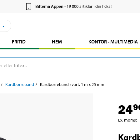
Biltema Appen
- 19 000 artiklar i din ficka!
FRITID
HEM
KONTOR - MULTIMEDIA
Kardborreband
Kardborreband svart, 1 m x 25 mm
24
9
Ex. moms
:
Kardb