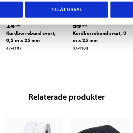
TILLÅT URVAL
14
59
90
90
Kardborreband svart,
Kardborreband svart, 3
0,5 m x 25 mm
m x 25 mm
47-4107
47-4104
Relaterade produkter