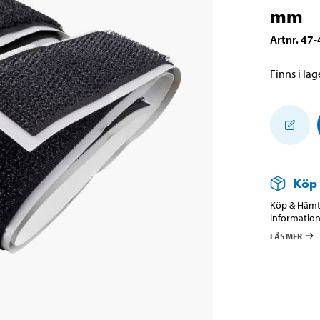
mm
Artnr
.
47-
Finns i lage
Köp
Köp & Hämta
information
LÄS MER