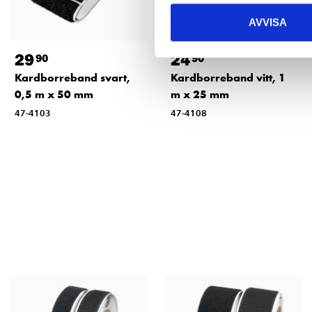
AVVISA
29
24
90
90
Kardborreband svart,
Kardborreband vitt, 1
0,5 m x 50 mm
m x 25 mm
47-4103
47-4108