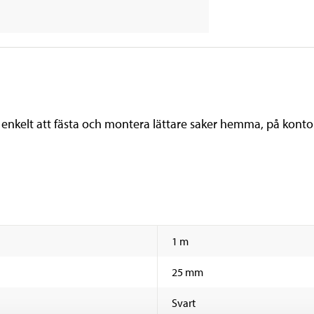
nkelt att fästa och montera lättare saker hemma, på kontoret
1 m
25 mm
Svart