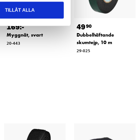
TILLÅT ALLA
169
:-
49
90
Myggnät, svart
Dubbelhäftande
skumtejp, 10 m
20-443
29-025