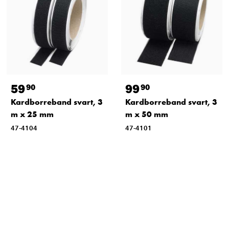
59
99
90
90
Kardborreband svart, 3
Kardborreband svart, 3
m x 25 mm
m x 50 mm
47-4104
47-4101