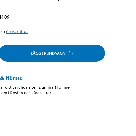
4109
r i
65
varuhus
LÄGG I KUNDVAGN
 & Hämta
 i ditt varuhus inom 2 timmar! För mer
 om tjänsten och våra villkor.