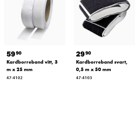
59
29
90
90
Kardborreband vitt, 3
Kardborreband svart,
m x 25 mm
0,5 m x 50 mm
47-4102
47-4103