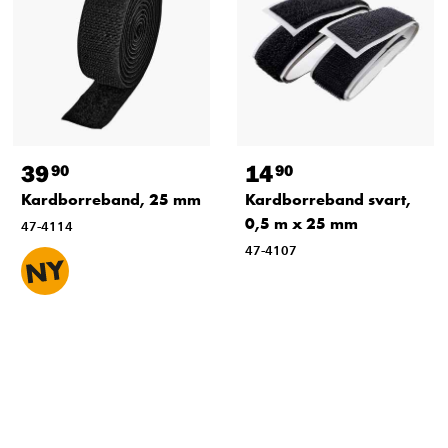
39
14
90
90
Kardborreband, 25 mm
Kardborreband svart,
0,5 m x 25 mm
47-4114
47-4107