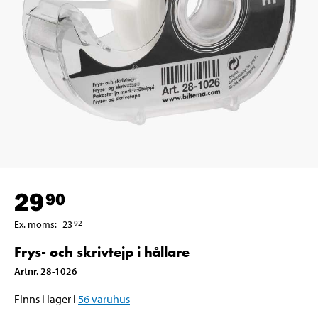
29
90
Ex. moms
:
23
92
Frys- och skrivtejp i hållare
Artnr
.
28-1026
Finns i lager i
56
varuhus