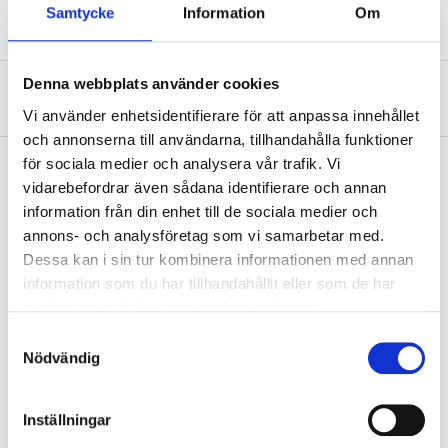
Samtycke
Information
Om
Denna webbplats använder cookies
Om tillverkaren
Vi använder enhetsidentifierare för att anpassa innehållet
och annonserna till användarna, tillhandahålla funktioner
för sociala medier och analysera vår trafik. Vi
vidarebefordrar även sådana identifierare och annan
information från din enhet till de sociala medier och
Köp & Hämta
annons- och analysföretag som vi samarbetar med.
Köp & Hämta i ditt varuhus inom 2 timmar! För mer information om
Dessa kan i sin tur kombinera informationen med annan
tjänsten och våra villkor.
information som du har tillhandahållit eller som de har
LÄS MER
samlat in när du har använt deras tjänster.
Samtyckesval
Nödvändig
Andra kunder köpte också
Inställningar