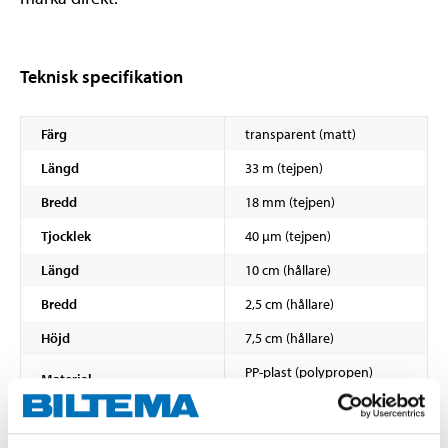
Teknisk specifikation
Färg
transparent (matt)
Längd
33 m (tejpen)
Bredd
18 mm (tejpen)
Tjocklek
40 µm (tejpen)
Längd
10 cm (hållare)
Bredd
2,5 cm (hållare)
Höjd
7,5 cm (hållare)
PP-plast (polypropen)
Material
(hållare)
Rostfritt stål
Material
(avrivningsblad)