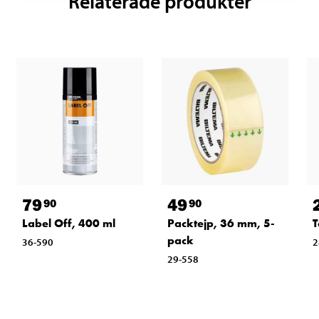
Relaterade produkter
79
49
90
90
Label Off, 400 ml
Packtejp, 36 mm, 5-
T
pack
36-590
2
29-558