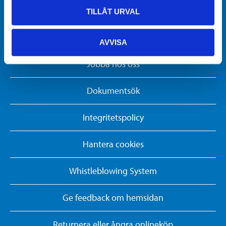
Biltema Företag
TILLÅT URVAL
Om Biltema
AVVISA
Jobba hos oss
Dokumentsök
Integritetspolicy
Hantera cookies
Whistleblowing System
Ge feedback om hemsidan
Returnera eller ångra onlineköp