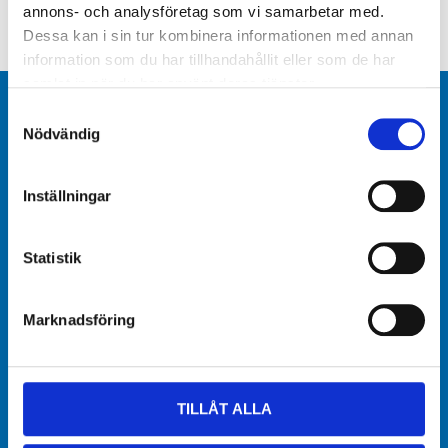
annons- och analysföretag som vi samarbetar med.
Dessa kan i sin tur kombinera informationen med annan
information som du har tillhandahållit eller som de har
samlat in när du har använt deras tjänster.
Varuhus och öppettider
Samtyckesval
Nödvändig
Biltema Café
Inställningar
Nyhetsbrev
Nytt och nyttigt
Statistik
Kundservice
Marknadsföring
Presentkort
TILLÅT ALLA
Biltema-kortet