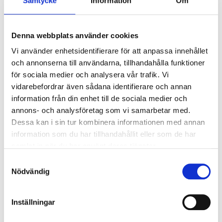
Samtycke
Information
Om
Relaterade artiklar
Denna webbplats använder cookies
Vi använder enhetsidentifierare för att anpassa innehållet
och annonserna till användarna, tillhandahålla funktioner
för sociala medier och analysera vår trafik. Vi
vidarebefordrar även sådana identifierare och annan
information från din enhet till de sociala medier och
annons- och analysföretag som vi samarbetar med.
Dessa kan i sin tur kombinera informationen med annan
information som du har tillhandahållit eller som de har
samlat in när du har använt deras tjänster.
Välj rätt kläder för vandringen
Samtyckesval
Nödvändig
Oavsett var du vandrar är det viktigt att du klär dig rätt,
för att du ska kunna njuta av vandringen.
Inställningar