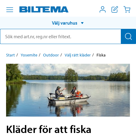
Välj varuhus
Start
Yosemite
Outdoor
Välj rätt kläder
Fiska
Kläder för att fiska