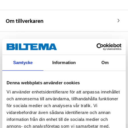
Om tillverkaren
Köp & Hämta
Samtycke
Information
Om
Köp & Hämta i ditt varuhus inom 2 timmar! För mer information om
tjänsten och våra villkor.
LÄS MER
Denna webbplats använder cookies
Vi använder enhetsidentifierare för att anpassa innehållet
Andra kunder köpte också
och annonserna till användarna, tillhandahålla funktioner
för sociala medier och analysera vår trafik. Vi
vidarebefordrar även sådana identifierare och annan
information från din enhet till de sociala medier och
annons- och analysföretag som vi samarbetar med.