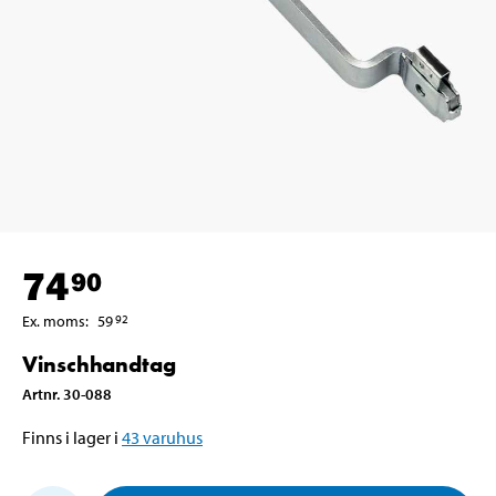
74
90
Ex. moms
:
59
92
Vinschhandtag
Artnr
.
30-088
Finns i lager i
43
varuhus