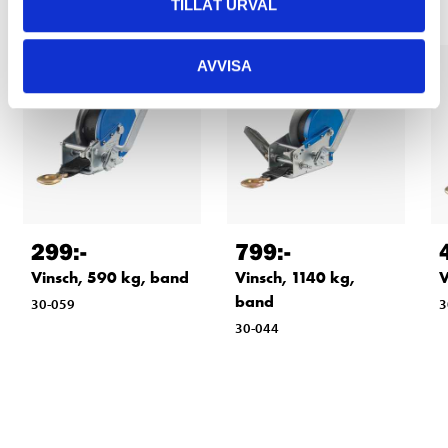
TILLÅT URVAL
AVVISA
299
:-
799
:-
Vinsch, 590 kg, band
Vinsch, 1140 kg,
V
band
30-059
3
30-044