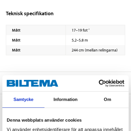
Teknisk specifikation
Mått
17–19 fot ′
Mått
5,2–5,8 m
Mått
244 cm (mellan relingarna)
Om tillverkaren
Samtycke
Information
Om
Köp & Hämta
Denna webbplats använder cookies
Köp & Hämta i ditt varuhus inom 2 timmar! För mer information om
Vi använder enhetsidentifierare för att anpassa innehållet