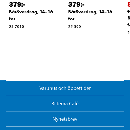
379
:-
379
:-
Båtöverdrag, 14–16
Båtöverdrag, 14–16
T
B
fot
fot
f
25-7010
25-590
2
Varuhus och öppettider
Biltema Café
Nyhetsbrev