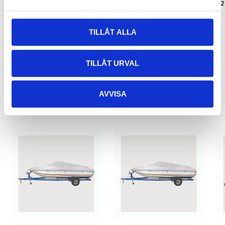
teleskopisk
25-7008
2
25-5890
TILLÅT ALLA
TILLÅT URVAL
Relaterade produkter
AVVISA