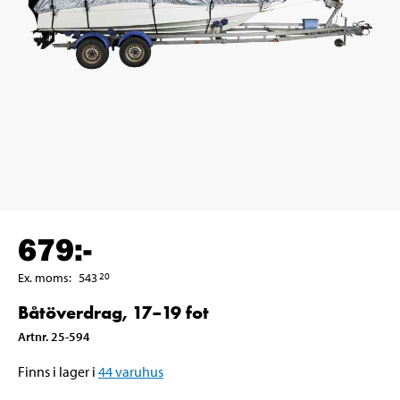
679
:-
Ex. moms
:
543
20
Båtöverdrag, 17–19 fot
Artnr
.
25-594
Finns i lager i
44
varuhus