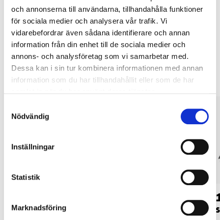
tjänsten och våra villkor.
och annonserna till användarna, tillhandahålla funktioner
LÄS MER
för sociala medier och analysera vår trafik. Vi
vidarebefordrar även sådana identifierare och annan
information från din enhet till de sociala medier och
Andra kunder köpte också
annons- och analysföretag som vi samarbetar med.
Dessa kan i sin tur kombinera informationen med annan
information som du har tillhandahållit eller som de har
samlat in när du har använt deras tjänster.
Samtyckesval
Nödvändig
Inställningar
Statistik
199
:-
145
:-
Marknadsföring
Skyddsöverdrag, M
Presenningsstötta,
S