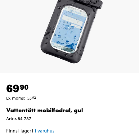
69
90
Ex. moms
:
55
92
Vattentätt mobilfodral, gul
Artnr
.
84-787
Finns i lager i
1
varuhus