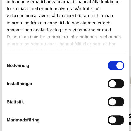
och annonserna till användarna, tillhandahålla funktioner
LÄS MER
för sociala medier och analysera vår trafik. Vi
vidarebefordrar även sådana identifierare och annan
information från din enhet till de sociala medier och
annons- och analysföretag som vi samarbetar med.
Andra kunder köpte också
Dessa kan i sin tur kombinera informationen med annan
information som du har tillhandahållit eller som de har
samlat in när du har använt deras tjänster.
Samtyckesval
Nödvändig
Inställningar
Statistik
79
29
90
90
Marknadsföring
Vattentätt
Nyckelring, korkboll
R
mobilfodral, svart