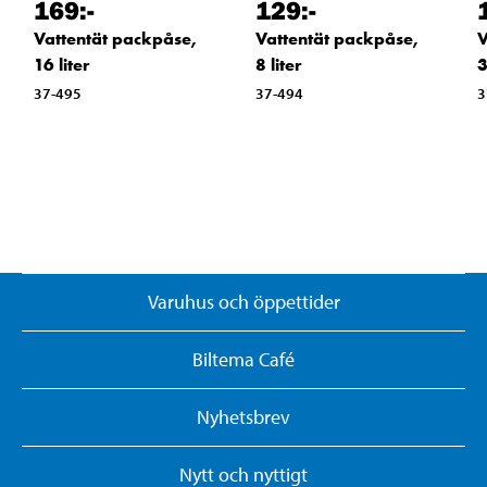
169
:-
129
:-
Vattentät packpåse,
Vattentät packpåse,
V
16 liter
8 liter
3
37-495
37-494
3
Varuhus och öppettider
Biltema Café
Nyhetsbrev
Nytt och nyttigt