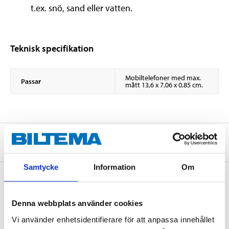
t.ex. snö, sand eller vatten.
Teknisk specifikation
Mobiltelefoner med max.
Passar
mått 13,6 x 7,06 x 0,85 cm.
Om tillverkaren
Samtycke
Information
Om
Köp & Hämta
Denna webbplats använder cookies
Köp & Hämta i ditt varuhus inom 2 timmar! För mer information om
Vi använder enhetsidentifierare för att anpassa innehållet
tjänsten och våra villkor.