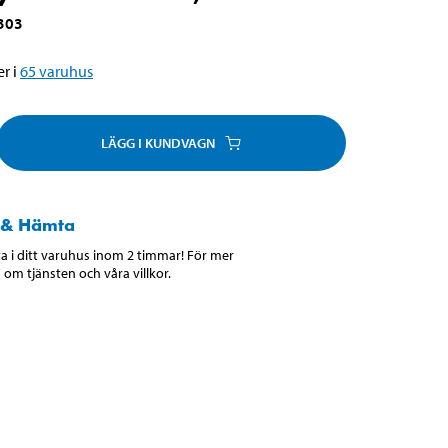
303
r i
65
varuhus
LÄGG I KUNDVAGN
 & Hämta
 i ditt varuhus inom 2 timmar! För mer
 om tjänsten och våra villkor.