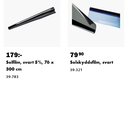
179
:-
79
90
Solfilm, svart 5%, 76 x
Solskyddsfilm, svart
300 cm
39-321
39-783