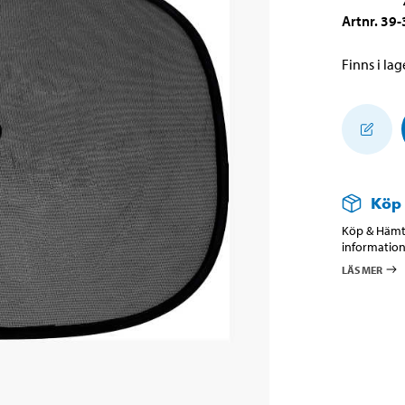
Artnr
.
39-
Finns i lage
Köp
Köp & Hämta
information
LÄS MER