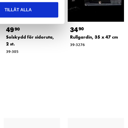
TILLÅT ALLA
34
49
90
90
Rullgardin, 35 x 47 cm
Solskydd för sidoruta,
2 st.
39-3276
39-305