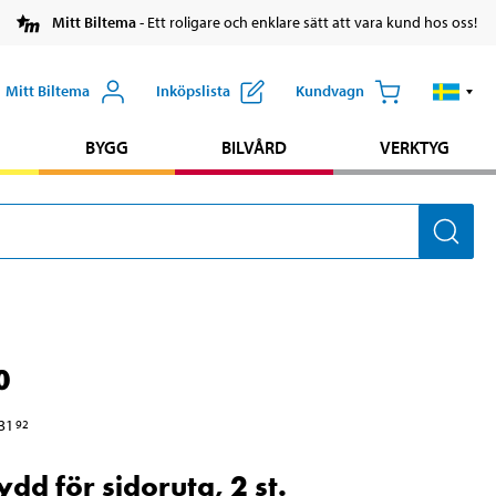
Mitt Biltema
- Ett roligare och enklare sätt att vara kund hos oss!
Mitt Biltema
Inköpslista
Kundvagn
BYGG
BILVÅRD
VERKTYG
0
31
92
ydd för sidoruta, 2 st.