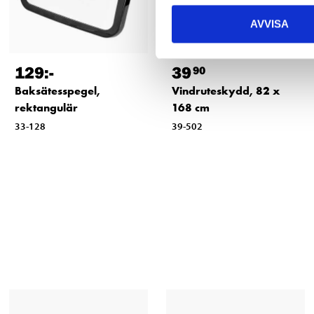
AVVISA
39
129
:-
90
Vindruteskydd, 82 x
Baksätesspegel,
168 cm
rektangulär
39-502
33-128