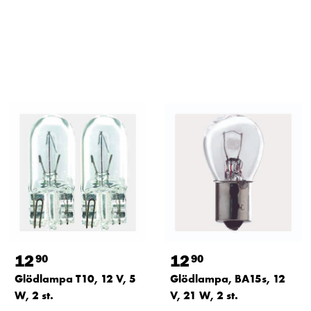
12
12
90
90
Glödlampa T10, 12 V, 5
Glödlampa, BA15s, 12
W, 2 st.
V, 21 W, 2 st.