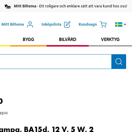
Mitt Biltema
- Ett roligare och enklare sätt att vara kund hos oss!
Mitt Biltema
Inköpslista
Kundvagn
BYGG
BILVÅRD
VERKTYG
0
10
32
ampa, BA15d, 12 V, 5 W, 2