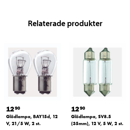
Relaterade produkter
12
12
90
90
Glödlampa, BAY15d, 12
Glödlampa, SV8.5
V, 21/5 W, 2 st.
(35mm), 12 V, 5 W, 2 st.