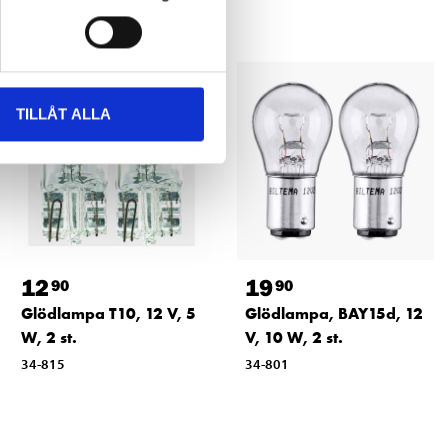
TILLÅT ALLA
12
19
90
90
Glödlampa T10, 12 V, 5
Glödlampa, BAY15d, 12
W, 2 st.
V, 10 W, 2 st.
34-815
34-801