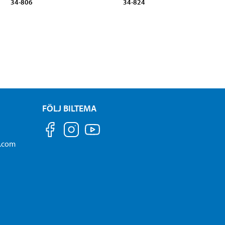
34-806
34-824
FÖLJ BILTEMA
a.com