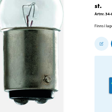
st.
Artnr
.
34-
Finns i lage