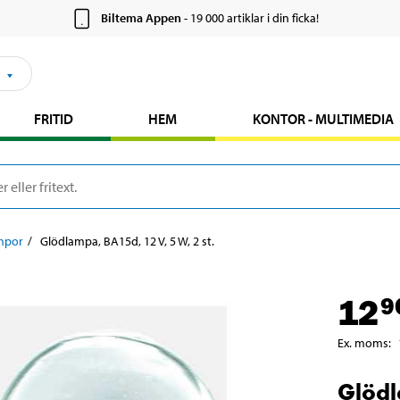
Biltema Appen
- 19 000 artiklar i din ficka!
FRITID
HEM
KONTOR - MULTIMEDIA
mpor
Glödlampa, BA15d, 12 V, 5 W, 2 st.
12
9
Ex. moms
:
Glödl