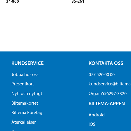
34-800
35-261
KUNDSERVICE
KONTAKTA OSS
Jobba hos oss
077 520 00 00
Presentkort
kundservice@biltem
Nytt och nyttigt
Org.nr:556297-3320
Biltemakortet
BILTEMA-APPEN
Biltema Företag
Android
Återkallelser
iOS