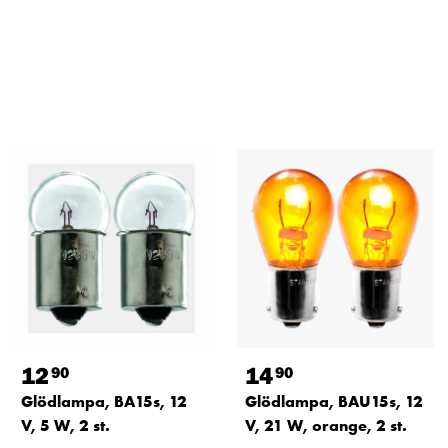
12
14
90
90
Glödlampa, BA15s, 12
Glödlampa, BAU15s, 12
V, 5 W, 2 st.
V, 21 W, orange, 2 st.