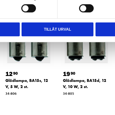
TILLÅT URVAL
12
19
90
90
Glödlampa, BA15s, 12
Glödlampa, BA15d, 12
V, 5 W, 2 st.
V, 10 W, 2 st.
34-806
34-805