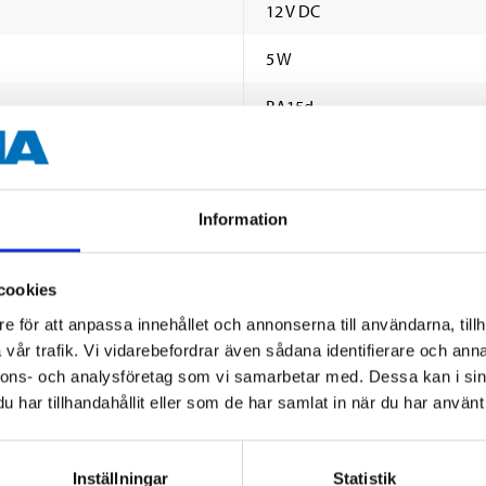
12 V DC
5 W
BA15d
50 lm
Klar
Information
2 st.
cookies
e för att anpassa innehållet och annonserna till användarna, tillh
vår trafik. Vi vidarebefordrar även sådana identifierare och anna
nnons- och analysföretag som vi samarbetar med. Dessa kan i sin
har tillhandahållit eller som de har samlat in när du har använt 
Andra kunder köpte också
Inställningar
Statistik