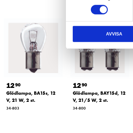
AVVISA
12
12
90
90
Glödlampa, BA15s, 12
Glödlampa, BAY15d, 12
V, 21 W, 2 st.
V, 21/5 W, 2 st.
34-803
34-800