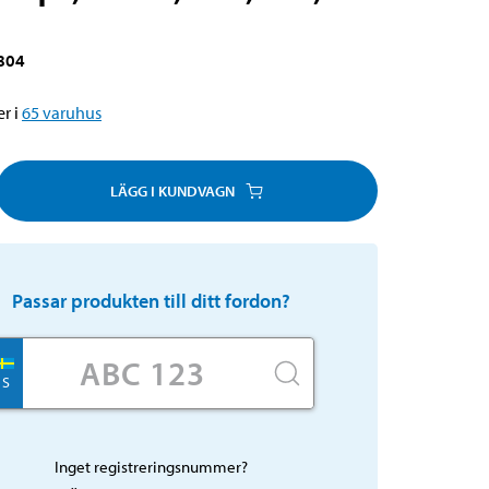
804
r i
65
varuhus
LÄGG I KUNDVAGN
Passar produkten till ditt fordon?
S
Inget registreringsnummer?