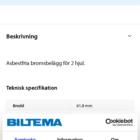
Beskrivning
Asbestfria bromsbelägg för 2 hjul.
Teknisk specifikation
Bredd
61,8 mm
Höjd
56,5 mm
Tjocklek
15,0 mm
Broms
ATE-TEVES
Samtycke
Information
Om