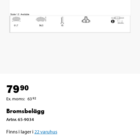
79
90
Ex. moms
:
63
92
Bromsbelägg
Artnr
.
65-9034
Finns i lager i
22
varuhus