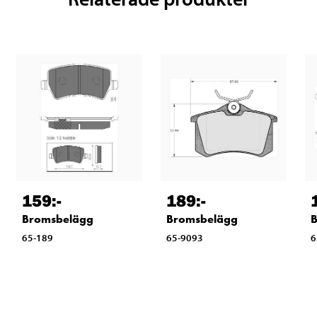
159
:-
189
:-
Bromsbelägg
Bromsbelägg
65-189
65-9093
6