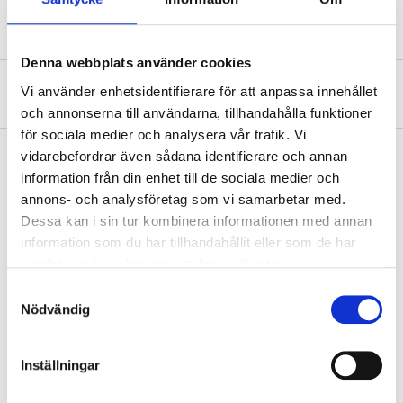
Denna webbplats använder cookies
Om tillverkaren
Vi använder enhetsidentifierare för att anpassa innehållet
och annonserna till användarna, tillhandahålla funktioner
för sociala medier och analysera vår trafik. Vi
vidarebefordrar även sådana identifierare och annan
information från din enhet till de sociala medier och
Köp & Hämta
annons- och analysföretag som vi samarbetar med.
Dessa kan i sin tur kombinera informationen med annan
Köp & Hämta i ditt varuhus inom 2 timmar! För mer information om
information som du har tillhandahållit eller som de har
tjänsten och våra villkor.
samlat in när du har använt deras tjänster.
LÄS MER
Samtyckesval
Nödvändig
Andra kunder köpte också
Inställningar