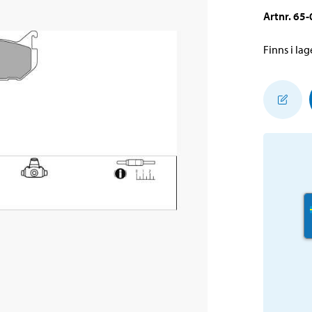
Artnr
.
65-
Finns i lage