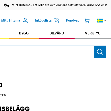
Mitt Biltema
- Ett roligare och enklare sätt att vara kund hos oss!
Mitt Biltema
Inköpslista
Kundvagn
BYGG
BILVÅRD
VERKTYG
0
63
92
SBELÄGG