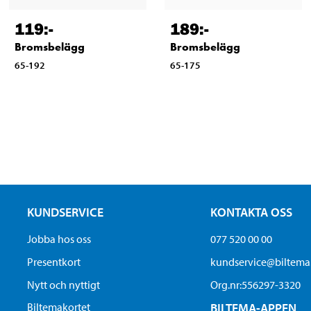
119
:-
189
:-
Bromsbelägg
Bromsbelägg
65-192
65-175
KUNDSERVICE
KONTAKTA OSS
Jobba hos oss
077 520 00 00
Presentkort
kundservice@biltem
Nytt och nyttigt
Org.nr:556297-3320
Biltemakortet
BILTEMA-APPEN