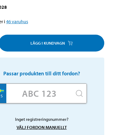
028
r i
46
varuhus
LÄGG I KUNDVAGN
Passar produkten till ditt fordon?
S
Inget registreringsnummer?
VÄLJ FORDON MANUELLT