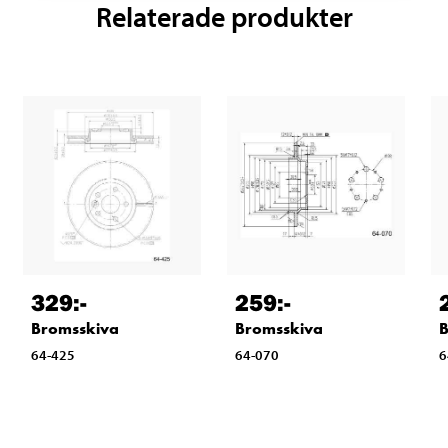
Relaterade produkter
329
:-
259
:-
Bromsskiva
Bromsskiva
B
64-425
64-070
6