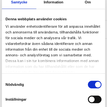
Samtycke
Information
Om
Antal
5 st. (hål)
Denna webbplats använder cookies
Vi använder enhetsidentifierare för att anpassa innehållet
Om tillverkaren
och annonserna till användarna, tillhandahålla funktioner
för sociala medier och analysera vår trafik. Vi
vidarebefordrar även sådana identifierare och annan
information från din enhet till de sociala medier och
annons- och analysföretag som vi samarbetar med.
Köp & Hämta
Dessa kan i sin tur kombinera informationen med annan
Köp & Hämta i ditt varuhus inom 2 timmar! För mer information om
information som du har tillhandahållit eller som de har
tjänsten och våra villkor.
samlat in när du har använt deras tjänster.
LÄS MER
Samtyckesval
Nödvändig
Andra kunder köpte också
Inställningar