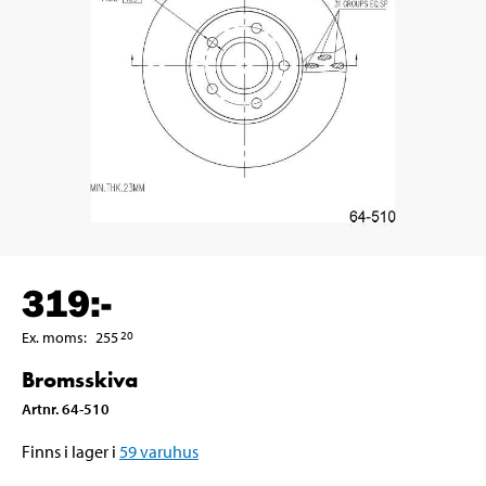
319
:-
Ex. moms
:
255
20
Bromsskiva
Artnr
.
64-510
Finns i lager i
59
varuhus