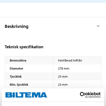
Beskrivning
Teknisk specifikation
Bromsskiva
Ventilerad inifrån
Diameter
278 mm
Tjocklek
25 mm
Min. tjocklek
23 mm
Höjd
48,5 mm
Centreringsdiameter
63,5 mm