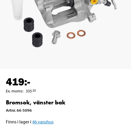
419
:-
Ex. moms
:
335
20
Bromsok, vänster bak
Artnr
.
66-5096
Finns i lager i
46
varuhus