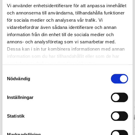
Vi använder enhetsidentifierare för att anpassa innehållet
och annonserna till användarna, tillhandahålla funktioner
Köp & Hämta
för sociala medier och analysera vår trafik. Vi
Köp & Hämta i ditt varuhus inom 2 timmar! För mer information om
vidarebefordrar även sådana identifierare och annan
tjänsten och våra villkor.
information från din enhet till de sociala medier och
LÄS MER
annons- och analysföretag som vi samarbetar med.
Dessa kan i sin tur kombinera informationen med annan
information som du har tillhandahållit eller som de har
Andra kunder köpte också
samlat in när du har använt deras tjänster.
Samtyckesval
Nödvändig
Inställningar
Statistik
Marknadsföring