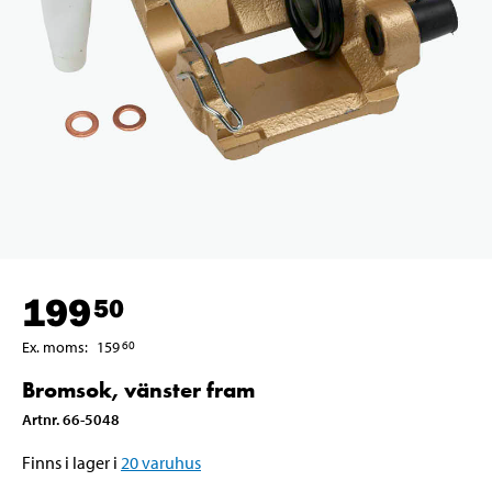
199
50
Ex. moms
:
159
60
Bromsok, vänster fram
Artnr
.
66-5048
Finns i lager i
20
varuhus