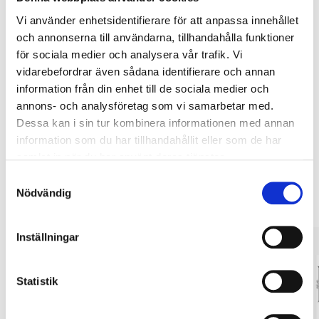
Vi använder enhetsidentifierare för att anpassa innehållet
och annonserna till användarna, tillhandahålla funktioner
Köp & Hämta
för sociala medier och analysera vår trafik. Vi
vidarebefordrar även sådana identifierare och annan
Köp & Hämta i ditt varuhus inom 2 timmar! För mer information om
tjänsten och våra villkor.
information från din enhet till de sociala medier och
annons- och analysföretag som vi samarbetar med.
LÄS MER
Dessa kan i sin tur kombinera informationen med annan
information som du har tillhandahållit eller som de har
samlat in när du har använt deras tjänster.
Andra kunder köpte också
Samtyckesval
Nödvändig
Inställningar
Statistik