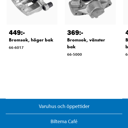
449
:-
369
:-
Bromsok, höger bak
Bromsok, vänster
B
bak
66-6017
66-5000
6
Varuhus och öppettider
Biltema Café