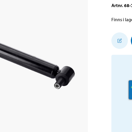
Artnr
.
68-
Finns i lage