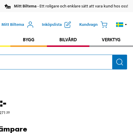
Mitt Biltema
- Ett roligare och enklare sätt att vara kund hos oss!
Mitt Biltema
Inköpslista
Kundvagn
BYGG
BILVÅRD
VERKTYG
:-
271
20
dämpare