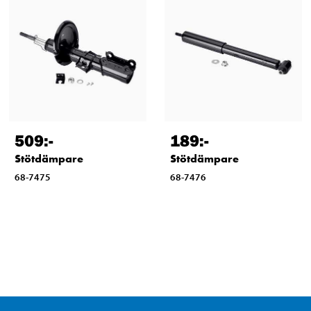
509
:-
189
:-
Stötdämpare
Stötdämpare
68-7475
68-7476