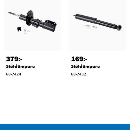
379
:-
169
:-
Stötdämpare
Stötdämpare
68-7424
68-7432