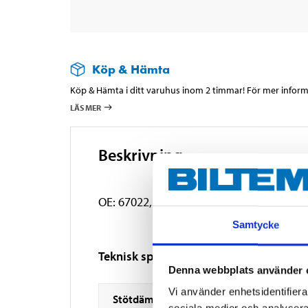
Köp & Hämta
Köp & Hämta i ditt varuhus inom 2 timmar! För mer informa
LÄS MER
Beskrivning
OE: 67022, 8D0513031A.
Samtycke
Teknisk specifikation
Denna webbplats använder 
Vi använder enhetsidentifierar
Stötdämparutförande