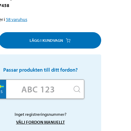
7458
r i
58
varuhus
LÄGG I KUNDVAGN
Passar produkten till ditt fordon?
S
Inget registreringsnummer?
VÄLJ FORDON MANUELLT