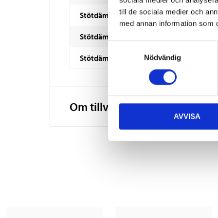
sociala medier och analysera 
till de sociala medier och a
Stötdämpartyp
med annan information som du 
Stötdämparsystem
Samtyckesval
Stötdämparfäste
Nödvändig
Om tillverkaren
AVVISA