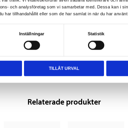
vår trafik. Vi vidarebefordrar även sådana identifierare och anna
nnons- och analysföretag som vi samarbetar med. Dessa kan i sin
Gastryck
har tillhandahållit eller som de har samlat in när du har använt 
Tvårörs
Övre stift / nedre ögla
Inställningar
Statistik
TILLÅT URVAL
Relaterade produkter