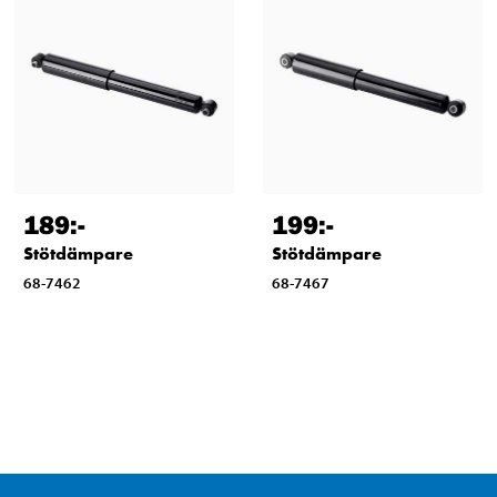
189
:-
199
:-
Stötdämpare
Stötdämpare
68-7462
68-7467