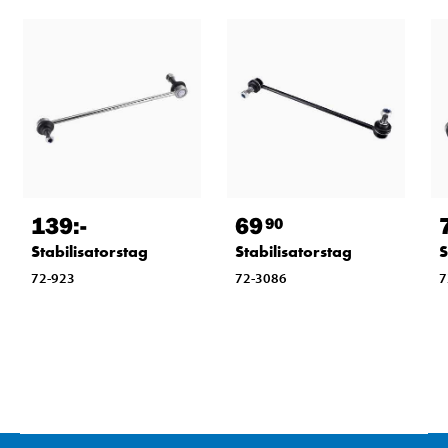
139
:-
69
90
Stabilisatorstag
Stabilisatorstag
S
72-923
72-3086
7