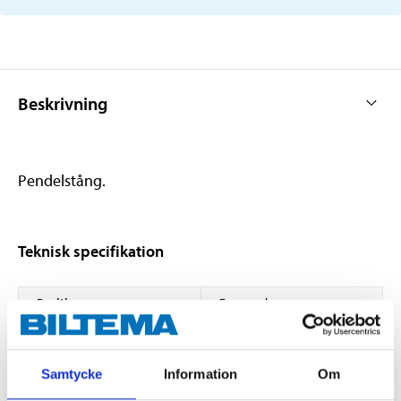
Beskrivning
Pendelstång.
Teknisk specifikation
Position
Framaxel
Position
Tvåsidig
Längd
237,5 mm
Samtycke
Information
Om