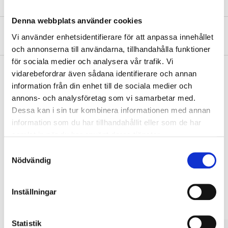
Denna webbplats använder cookies
Om tillverkaren
Vi använder enhetsidentifierare för att anpassa innehållet
och annonserna till användarna, tillhandahålla funktioner
för sociala medier och analysera vår trafik. Vi
vidarebefordrar även sådana identifierare och annan
information från din enhet till de sociala medier och
Köp & Hämta
annons- och analysföretag som vi samarbetar med.
Dessa kan i sin tur kombinera informationen med annan
Köp & Hämta i ditt varuhus inom 2 timmar! För mer information om
tjänsten och våra villkor.
information som du har tillhandahållit eller som de har
samlat in när du har använt deras tjänster.
LÄS MER
Samtyckesval
Nödvändig
Andra kunder köpte också
Inställningar
Statistik