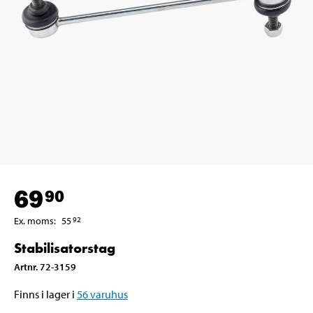
69
90
Ex. moms
:
55
92
Stabilisatorstag
Artnr
.
72-3159
Finns i lager i
56
varuhus