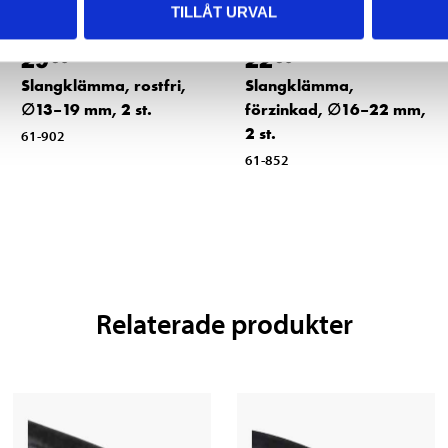
TILLÅT URVAL
29
22
90
90
Slangklämma, rostfri,
Slangklämma,
∅13–19 mm, 2 st.
förzinkad, ∅16–22 mm,
2 st.
61-902
61-852
Relaterade produkter