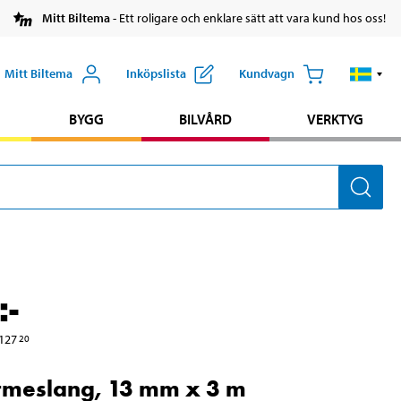
Mitt Biltema
- Ett roligare och enklare sätt att vara kund hos oss!
Mitt Biltema
Inköpslista
Kundvagn
BYGG
BILVÅRD
VERKTYG
:-
127
20
rmeslang, 13 mm x 3 m