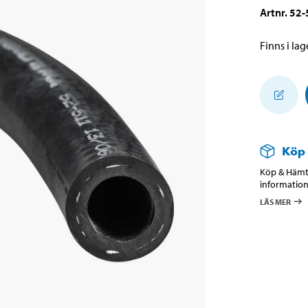
Artnr
.
52-
Finns i lage
Köp
Köp & Hämta
information
LÄS MER