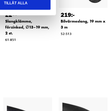
TILLÅT ALLA
22
219
:-
90
Slangklämma,
Bilvärmeslang, 19 mm x
förzinkad, ∅13–19 mm,
3 m
2 st.
52-513
61-851