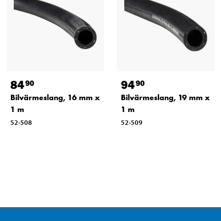
84
94
90
90
Bilvärmeslang, 16 mm x
Bilvärmeslang, 19 mm x
1 m
1 m
52-508
52-509