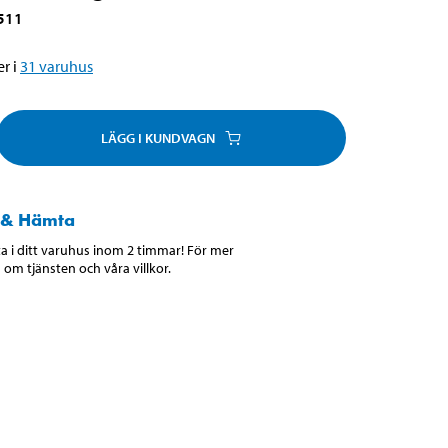
511
r i
31
varuhus
LÄGG I KUNDVAGN
 & Hämta
 i ditt varuhus inom 2 timmar! För mer
 om tjänsten och våra villkor.