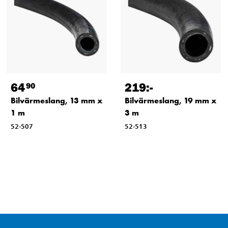
64
219
:-
90
Bilvärmeslang, 13 mm x
Bilvärmeslang, 19 mm x
1 m
3 m
52-507
52-513