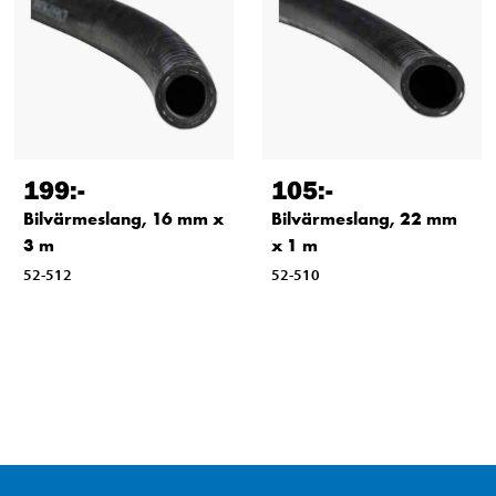
199
:-
105
:-
Bilvärmeslang, 16 mm x
Bilvärmeslang, 22 mm
3 m
x 1 m
52-512
52-510