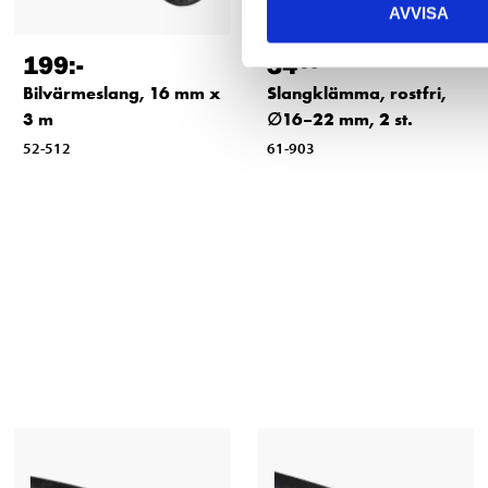
AVVISA
199
:-
34
90
Bilvärmeslang, 16 mm x
Slangklämma, rostfri,
3 m
∅16–22 mm, 2 st.
52-512
61-903