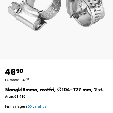
46
90
Ex. moms
:
37
52
Slangklämma, rostfri, ∅104–127 mm, 2 st.
Artnr
.
61-916
Finns i lager i
65
varuhus