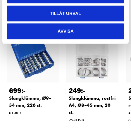
Relaterade produkter
TILLÅT URVAL
AVVISA
699
:-
249
:-
Slangklämma, Ø9–
Slangklämma, rostfri
54 mm, 226 st.
A4, Ø8–45 mm, 20
r
st.
s
61-801
25-0398
6