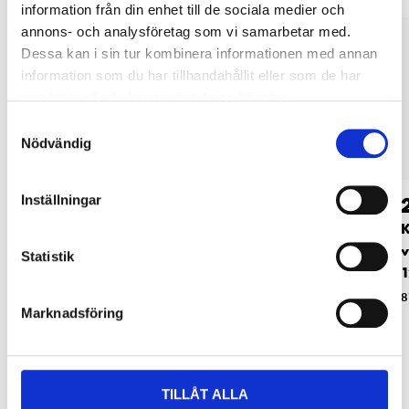
information från din enhet till de sociala medier och
annons- och analysföretag som vi samarbetar med.
Dessa kan i sin tur kombinera informationen med annan
information som du har tillhandahållit eller som de har
samlat in när du har använt deras tjänster.
Samtyckesval
Nödvändig
46
46
Inställningar
90
90
Slangklämma,
Slangklämma,
K
rostfri, ∅127–146
rostfri, ∅95–115 mm,
v
Statistik
mm, 2 st.
2 st.
1
61-917
61-915
8
Marknadsföring
TILLÅT ALLA