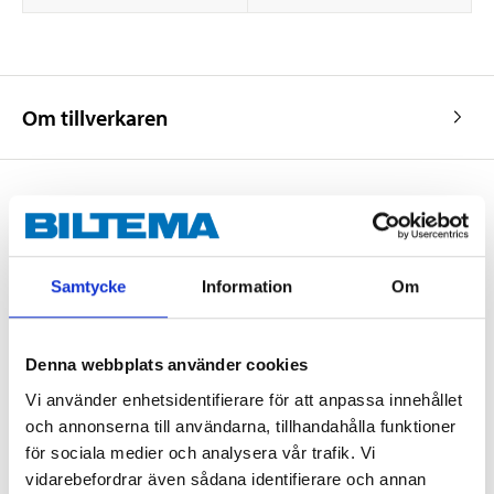
Om tillverkaren
Köp & Hämta
Köp & Hämta i ditt varuhus inom 2 timmar! För mer information om
Samtycke
Information
Om
tjänsten och våra villkor.
LÄS MER
Denna webbplats använder cookies
Vi använder enhetsidentifierare för att anpassa innehållet
Andra kunder köpte också
och annonserna till användarna, tillhandahålla funktioner
för sociala medier och analysera vår trafik. Vi
vidarebefordrar även sådana identifierare och annan