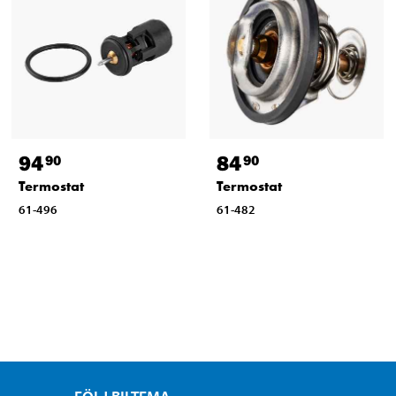
94
84
90
90
Termostat
Termostat
61-496
61-482