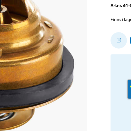
Artnr
.
61-
Finns i lage