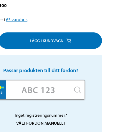
500
r i
65
varuhus
LÄGG I KUNDVAGN
Passar produkten till ditt fordon?
S
Inget registreringsnummer?
VÄLJ FORDON MANUELLT