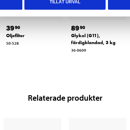
TILLÅT URVAL
39
89
90
90
Oljefilter
Glykol (G11),
färdigblandad, 3 kg
50-528
36-0609
Relaterade produkter