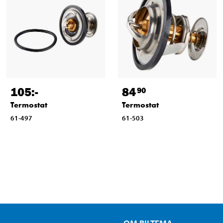
105
:-
84
90
Termostat
Termostat
61-497
61-503