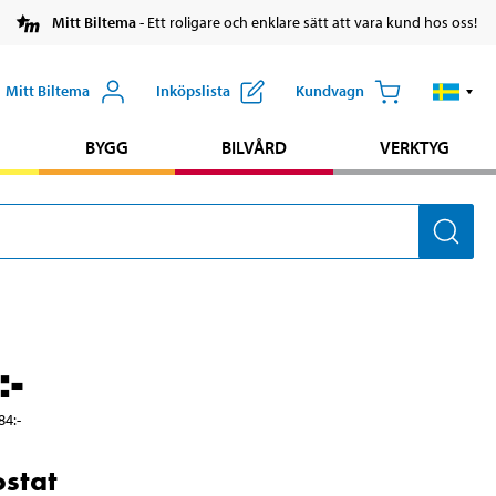
Mitt Biltema
- Ett roligare och enklare sätt att vara kund hos oss!
Mitt Biltema
Inköpslista
Kundvagn
BYGG
BILVÅRD
VERKTYG
:-
84
:-
stat