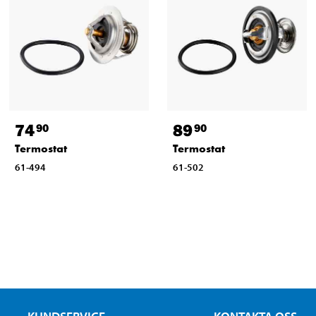
74
89
90
90
Termostat
Termostat
61-494
61-502