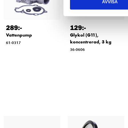
AVVISA
289
:-
129
:-
Vattenpump
Glykol (G11),
koncentrerad, 3 kg
61-0317
36-0606