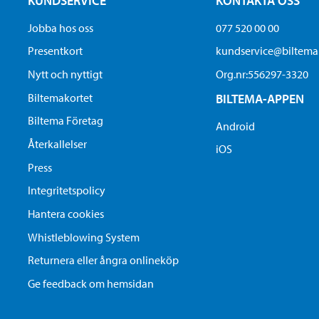
KUNDSERVICE
KONTAKTA OSS
Jobba hos oss
077 520 00 00
Presentkort
kundservice@biltem
Nytt och nyttigt
Org.nr:556297-3320
Biltemakortet
BILTEMA-APPEN
Biltema Företag
Android
Återkallelser
iOS
Press
Integritetspolicy
Hantera cookies
Whistleblowing System
Returnera eller ångra onlineköp
Ge feedback om hemsidan