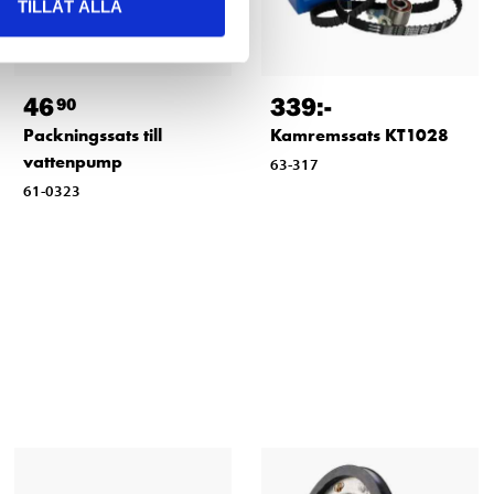
TILLÅT ALLA
46
339
:-
90
Packningssats till
Kamremssats KT1028
vattenpump
63-317
61-0323