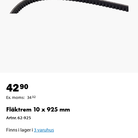
42
90
Ex. moms
:
34
32
Fläktrem 10 x 925 mm
Artnr
.
62-925
Finns i lager i
3
varuhus