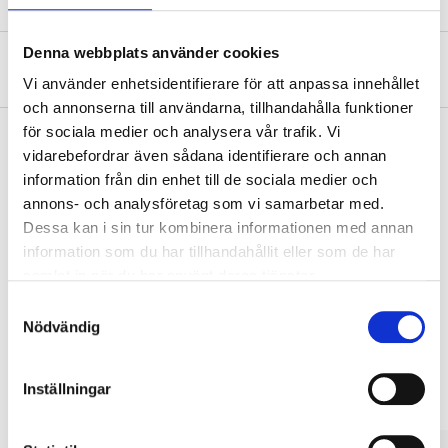
Denna webbplats använder cookies
Om tillverkaren
Vi använder enhetsidentifierare för att anpassa innehållet
och annonserna till användarna, tillhandahålla funktioner
för sociala medier och analysera vår trafik. Vi
vidarebefordrar även sådana identifierare och annan
information från din enhet till de sociala medier och
Köp & Hämta
annons- och analysföretag som vi samarbetar med.
Köp & Hämta i ditt varuhus inom 2 timmar! För mer information om
Dessa kan i sin tur kombinera informationen med annan
tjänsten och våra villkor.
information som du har tillhandahållit eller som de har
LÄS MER
samlat in när du har använt deras tjänster.
Samtyckesval
Nödvändig
Andra kunder köpte också
Inställningar