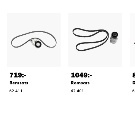
719
:-
1049
:-
Remsats
Remsats
D
62-411
62-401
6