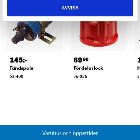
AVVISA
145
:-
69
90
Tändspole
Fördelarlock
H
53-400
56-056
5
Varuhus och öppettider