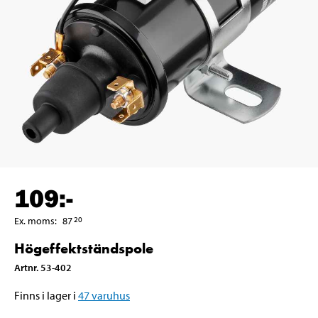
109
:-
Ex. moms
:
87
20
Högeffektständspole
Artnr
.
53-402
Finns i lager i
47
varuhus