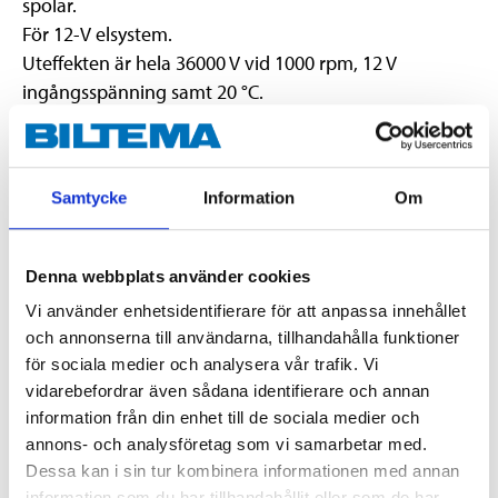
spolar.
För 12-V elsystem.
Uteffekten är hela 36000 V vid 1000 rpm, 12 V
ingångsspänning samt 20 °C.
Med fäste samt skruvanslutning för ringkabelskor.
Primär resistans: 1,3 Ohm (tolerans 10%)
Samtycke
Information
Om
Sekundär resistans: 12 kOhm (tolerans 15%)
Primär induktans: 6 mH (tolerans 15%)
Sekundär induktans: 40 H (tolerans 20%)
Denna webbplats använder cookies
Vi använder enhetsidentifierare för att anpassa innehållet
och annonserna till användarna, tillhandahålla funktioner
Teknisk specifikation
för sociala medier och analysera vår trafik. Vi
vidarebefordrar även sådana identifierare och annan
Drivspänning
12 V
information från din enhet till de sociala medier och
annons- och analysföretag som vi samarbetar med.
Typ
Oljefylld
Dessa kan i sin tur kombinera informationen med annan
information som du har tillhandahållit eller som de har