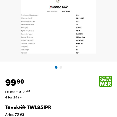
99
90
Ex. moms
:
79
92
4 för 349
:-
Tändstift TWL85IPR
Artnr
.
75-92