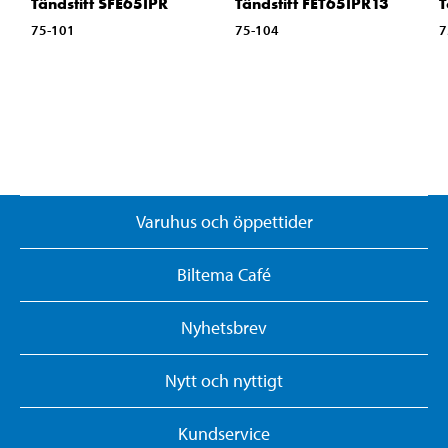
Tändstift SFE65IPR
Tändstift FET65IPR13
T
75-101
75-104
7
Varuhus och öppettider
Biltema Café
Nyhetsbrev
Nytt och nyttigt
Kundservice