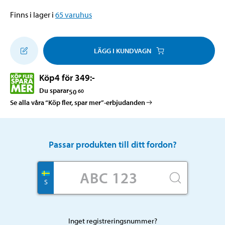
Finns i lager i
65
varuhus
LÄGG I KUNDVAGN
Köp
4 för 349
:-
Du sparar
50
60
Se alla våra “Köp fler, spar mer”-erbjudanden
Passar produkten till ditt fordon?
S
Inget registreringsnummer?