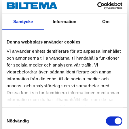
Nyckelvidd
16 mm
Gänga
M12x1,25 mm
Samtycke
Information
Om
Gänglängd
26,5 mm
Elektrodavstånd
0,9 mm
Denna webbplats använder cookies
Polantal
1 st.
Vi använder enhetsidentifierare för att anpassa innehållet
och annonserna till användarna, tillhandahålla funktioner
för sociala medier och analysera vår trafik. Vi
vidarebefordrar även sådana identifierare och annan
Om tillverkaren
information från din enhet till de sociala medier och
annons- och analysföretag som vi samarbetar med.
Dessa kan i sin tur kombinera informationen med annan
information som du har tillhandahållit eller som de har
samlat in när du har använt deras tjänster.
Köp & Hämta
Samtyckesval
Köp & Hämta i ditt varuhus inom 2 timmar! För mer information om
Nödvändig
tjänsten och våra villkor.