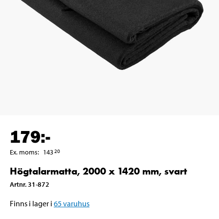
179
:-
Ex. moms
:
143
20
Högtalarmatta, 2000 x 1420 mm, svart
Artnr
.
31-872
Finns i lager i
65
varuhus