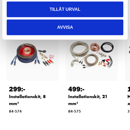
Relaterade produkter
TILLÅT URVAL
AVVISA
299
:-
499
:-
Installationskit, 8
Installationskit, 21
H
mm²
mm²
x
84-574
84-575
3