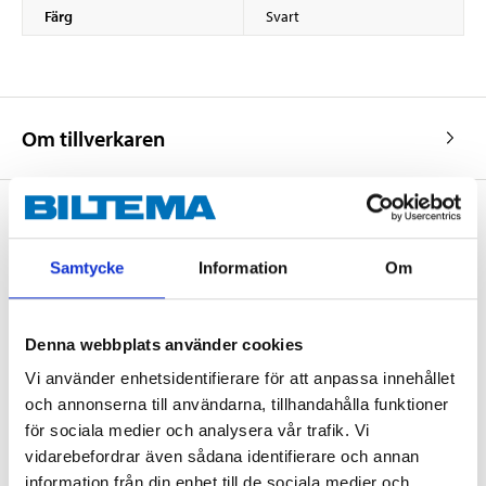
Färg
Svart
Om tillverkaren
Köp & Hämta
Samtycke
Information
Om
Köp & Hämta i ditt varuhus inom 2 timmar! För mer information om
tjänsten och våra villkor.
Denna webbplats använder cookies
LÄS MER
Vi använder enhetsidentifierare för att anpassa innehållet
och annonserna till användarna, tillhandahålla funktioner
för sociala medier och analysera vår trafik. Vi
Andra kunder köpte också
vidarebefordrar även sådana identifierare och annan
information från din enhet till de sociala medier och