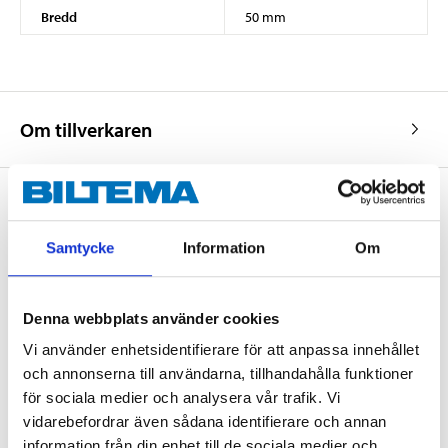
Bredd
50 mm
Om tillverkaren
Köp & Hämta
Samtycke
Information
Om
Köp & Hämta i ditt varuhus inom 2 timmar! För mer information om
tjänsten och våra villkor.
Denna webbplats använder cookies
LÄS MER
Vi använder enhetsidentifierare för att anpassa innehållet
och annonserna till användarna, tillhandahålla funktioner
för sociala medier och analysera vår trafik. Vi
Andra kunder köpte också
vidarebefordrar även sådana identifierare och annan
information från din enhet till de sociala medier och