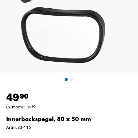
49
90
Ex. moms
:
39
92
Innerbackspegel, 80 x 50 mm
Artnr
.
33-115