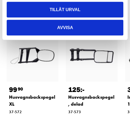
Relaterade produkter
TILLÅT URVAL
AVVISA
99
125
:-
90
Husvagnsbackspegel
Husvagnsbackspegel
I
XL
, delad
1
37-572
37-573
3