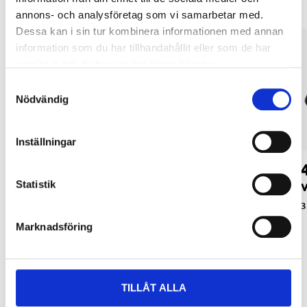
annons- och analysföretag som vi samarbetar med.
Dessa kan i sin tur kombinera informationen med annan
information som du har tillhandahållit eller som de har
samlat in när du har använt deras tjänster.
Samtyckesval
Nödvändig
Inställningar
39
49
90
90
Statistik
Innerbackspegel,
Innerbackspegel, 110
V
180 x 55 mm
x 45 mm
3
33-111
33-112
Marknadsföring
TILLÅT ALLA