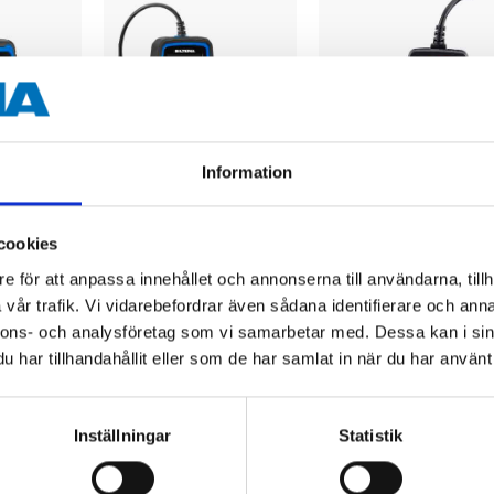
Information
1099
:-
299
:-
tyg för
Diagnosverktyg för
Felkodsläsare OBD
cookies
VAG
II / EOBD+CAN
e för att anpassa innehållet och annonserna till användarna, tillh
15-1375
15-1300
vår trafik. Vi vidarebefordrar även sådana identifierare och anna
Finns i lager i
Finns i lager i
62
varuhus
62
varuhus
nnons- och analysföretag som vi samarbetar med. Dessa kan i sin
har tillhandahållit eller som de har samlat in när du har använt 
Inställningar
Statistik