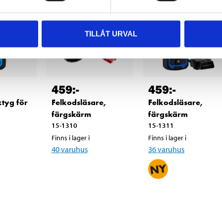
TILLÅT URVAL
459
:-
459
:-
tyg för
Felkodsläsare,
Felkodsläsare,
färgskärm
färgskärm
15-1310
15-1311
Finns i lager i
Finns i lager i
40
varuhus
36
varuhus