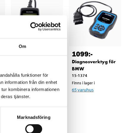
Om
549
:-
1099
:-
-
Felkodsläsare för
Diagnosverktyg för
VAG
BMW
andahålla funktioner för
15-1305
15-1374
n information från din enhet
Finns i lager i
Finns i lager i
63
varuhus
65
varuhus
 tur kombinera informationen
deras tjänster.
Marknadsföring