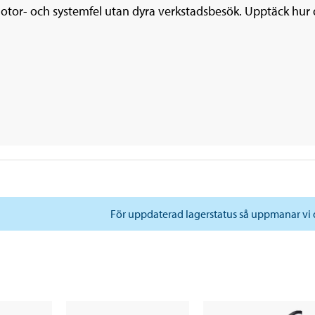
motor- och systemfel utan dyra verkstadsbesök. Upptäck hur 
För uppdaterad lagerstatus så uppmanar vi d