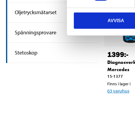
Oljetrycksmätarset
AVVISA
Spänningsprovare
Stetoskop
1399
:-
Diagnosverk
Mercedes
15-1377
Finns i lager i
63
varuhus