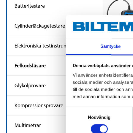
Batteritestare
Cylinderläckagetestare
Elektroniska testinstrument
Samtycke
1099
:-
Diagnosverk
Felkodsläsare
Denna webbplats använder 
Volvo
Vi använder enhetsidentifierar
15-1376
sociala medier och analysera 
Finns i lager i
Glykolprovare
62
varuhus
till de sociala medier och a
med annan information som du 
Kompressionsprovare
Samtyckesval
Nödvändig
Multimetrar