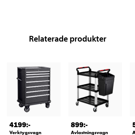
Relaterade produkter
4199
:-
899
:-
Verktygsvagn
Avlastningsvagn
A