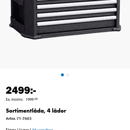
2499
:-
Ex. moms
:
1999
20
Sortimentlåda, 4 lådor
Artnr
.
71-7603
Finns i lager i
36
varuhus