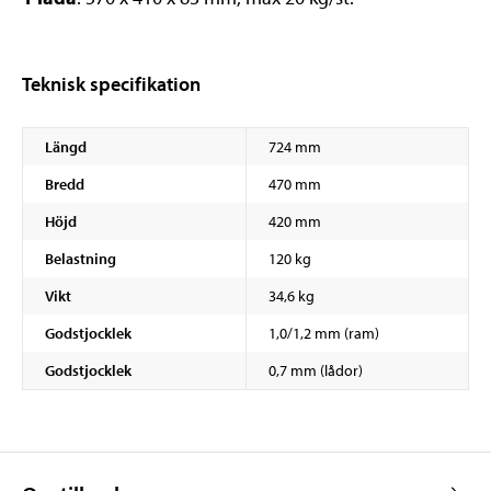
Teknisk specifikation
Längd
724 mm
Bredd
470 mm
Höjd
420 mm
Belastning
120 kg
Vikt
34,6 kg
Godstjocklek
1,0/1,2 mm (ram)
Godstjocklek
0,7 mm (lådor)