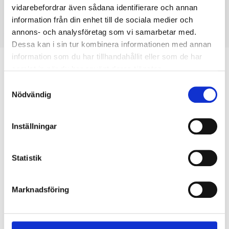
vidarebefordrar även sådana identifierare och annan
information från din enhet till de sociala medier och
annons- och analysföretag som vi samarbetar med.
Dessa kan i sin tur kombinera informationen med annan
information som du har tillhandahållit eller som de har
Biltemakortet – Vill du dela upp din
samlat in när du har använt deras tjänster.
betalning?
Samtyckesval
Nödvändig
LÄS MER HÄR
Inställningar
Statistik
Köp & Hämta
Marknadsföring
Köp & Hämta i ditt varuhus inom 2 timmar! För mer information om
tjänsten och våra villkor.
LÄS MER