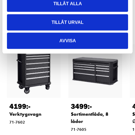
TILLÅT ALLA
Andra kunder köpte också
TILLÅT URVAL
AVVISA
4199
:-
3499
:-
Verktygsvagn
Sortimentlåda, 8
S
lådor
∅
71-7602
71-7605
1