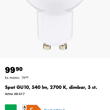
99
90
Ex. moms
:
79
92
Spot GU10, 540 lm, 2700 K, dimbar, 3 st.
Artnr
.
48-617
Produktblad