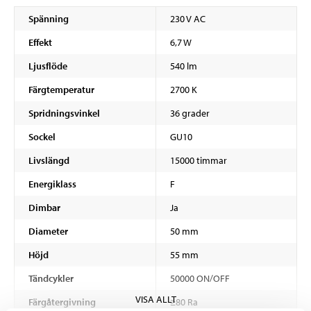
Spänning
230 V AC
Effekt
6,7 W
Ljusflöde
540 lm
Färgtemperatur
2700 K
Spridningsvinkel
36 grader
Sockel
GU10
Livslängd
15000 timmar
Energiklass
F
Dimbar
Ja
Diameter
50 mm
Höjd
55 mm
Tändcykler
50000 ON/OFF
VISA ALLT
Färgåtergivning
≥80 Ra