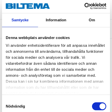
Samtycke
Information
Om
Om tillverkaren
Denna webbplats använder cookies
Vi använder enhetsidentifierare för att anpassa innehållet
och annonserna till användarna, tillhandahålla funktioner
för sociala medier och analysera vår trafik. Vi
Köp & Hämta
vidarebefordrar även sådana identifierare och annan
Köp & Hämta i ditt varuhus inom 2 timmar! För mer information om
information från din enhet till de sociala medier och
tjänsten och våra villkor.
annons- och analysföretag som vi samarbetar med.
LÄS MER
Dessa kan i sin tur kombinera informationen med annan
information som du har tillhandahållit eller som de har
samlat in när du har använt deras tjänster.
Andra kunder köpte också
Samtyckesval
Nödvändig