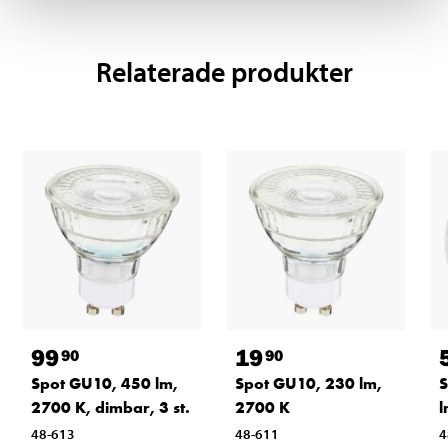
Relaterade produkter
99
19
90
90
Spot GU10, 450 lm,
Spot GU10, 230 lm,
S
2700 K, dimbar, 3 st.
2700 K
l
48-613
48-611
4