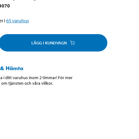
3070
r i
65
varuhus
LÄGG I KUNDVAGN
 & Hämta
 i ditt varuhus inom 2 timmar! För mer
 om tjänsten och våra villkor.