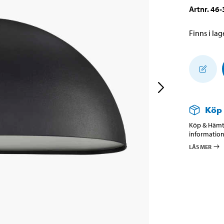
Artnr
.
46-
Finns i lage
Köp
Köp & Hämta
information
LÄS MER