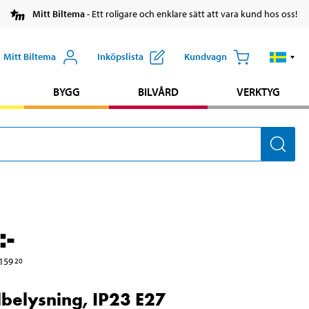
Mitt Biltema
- Ett roligare och enklare sätt att vara kund hos oss!
Mitt Biltema
Inköpslista
Kundvagn
BYGG
BILVÅRD
VERKTYG
:-
159
20
belysning, IP23 E27