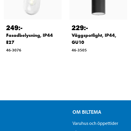
249
:-
229
:-
Fasadbelysning, IP44
Väggspotlight, IP44,
E27
GU10
46-3076
46-3505
OM BILTEMA
Varuhus och öppettider