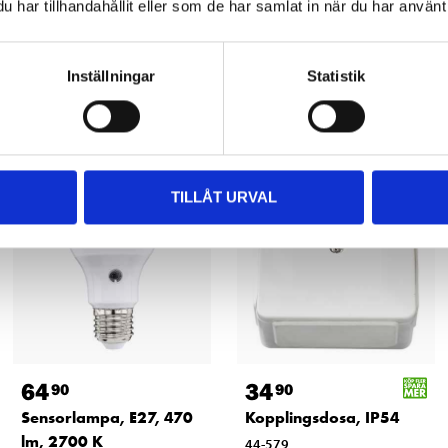
har tillhandahållit eller som de har samlat in när du har använt 
Inställningar
Statistik
Andra kunder köpte också
TILLÅT URVAL
64
34
90
90
Sensorlampa, E27, 470
Kopplingsdosa, IP54
lm, 2700 K
44-579