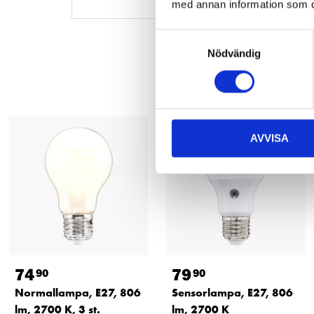
med annan information som du 
Samtyckesval
Nödvändig
AVVISA
74
79
90
90
Normallampa, E27, 806
Sensorlampa, E27, 806
lm, 2700 K, 3 st.
lm, 2700 K