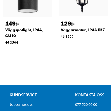
149
:-
129
:-
Väggspotlight, IP44,
Väggarmatur, IP33 E27
GU10
46-3509
46-3504
KUNDSERVICE
KONTAKTA OSS
Jobba hos oss
077 520 00 00