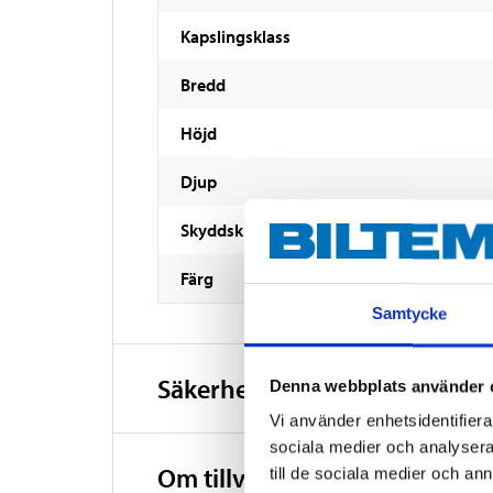
Kapslingsklass
Bredd
Höjd
Djup
Skyddsklass
Färg
Samtycke
Säkerhetsinformation och ö
Denna webbplats använder 
Vi använder enhetsidentifierar
sociala medier och analysera 
Om tillverkaren
till de sociala medier och a