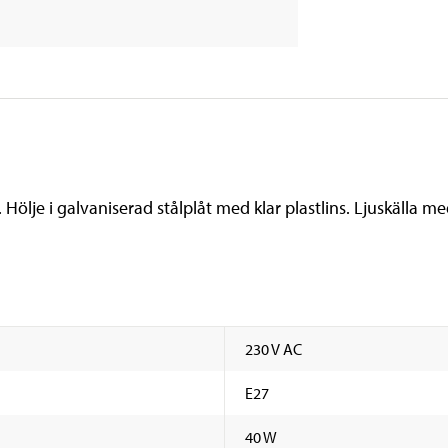
lje i galvaniserad stålplåt med klar plastlins. Ljuskälla med
230 V AC
E27
40 W