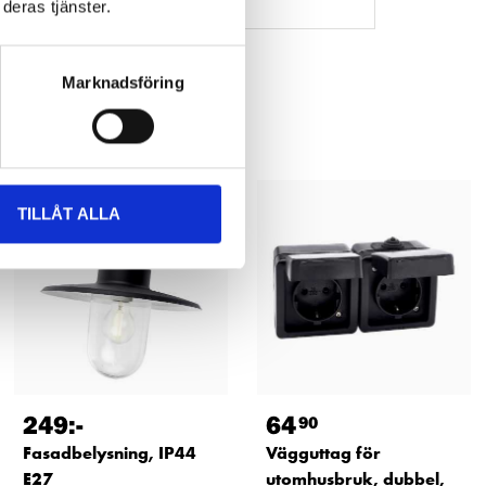
deras tjänster.
Marknadsföring
TILLÅT ALLA
249
:-
64
90
Fasadbelysning, IP44
Vägguttag för
E27
utomhusbruk, dubbel,