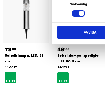
Nödvändig
AVVISA
79
49
90
90
Solcellslampa, LED, 31
Solcellslampa, spotlight,
cm
LED, 36,8 cm
14-3017
14-2799