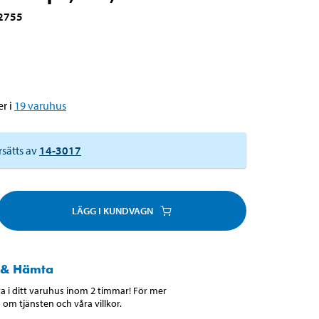
2755
r i
19
varuhus
rsätts av
14-3017
LÄGG I KUNDVAGN
 & Hämta
 i ditt varuhus inom 2 timmar! För mer
 om tjänsten och våra villkor.