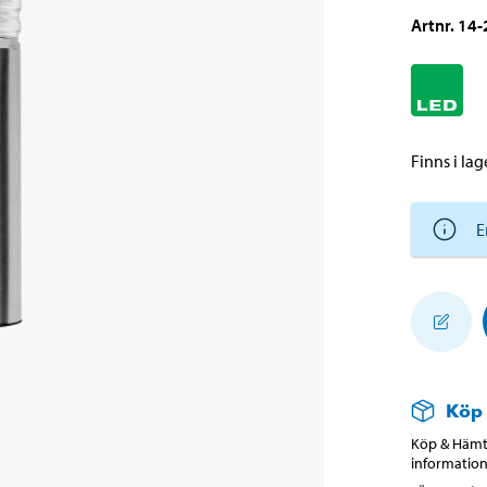
Artnr
.
14-
Finns i lage
E
Köp
Köp & Hämta
information