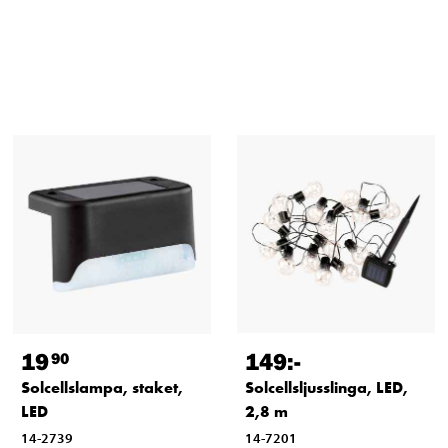
19
149
:-
90
Solcellslampa, staket,
Solcellsljusslinga, LED,
LED
2,8 m
14-2739
14-7201