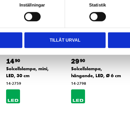
Inställningar
Statistik
TILLÅT URVAL
14
29
90
90
Solcellslampa, mini,
Solcellslampa,
LED, 30 cm
hängande, LED, Ø 6 cm
14-2759
14-2798