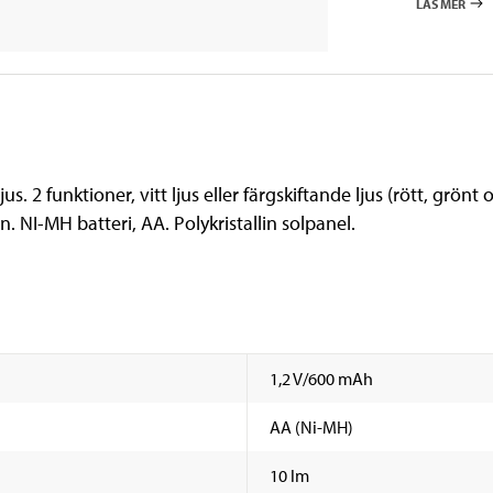
LÄS MER
. 2 funktioner, vitt ljus eller färgskiftande ljus (rött, grönt
den. NI-MH batteri, AA. Polykristallin solpanel.
1,2 V/600 mAh
AA (Ni-MH)
10 lm