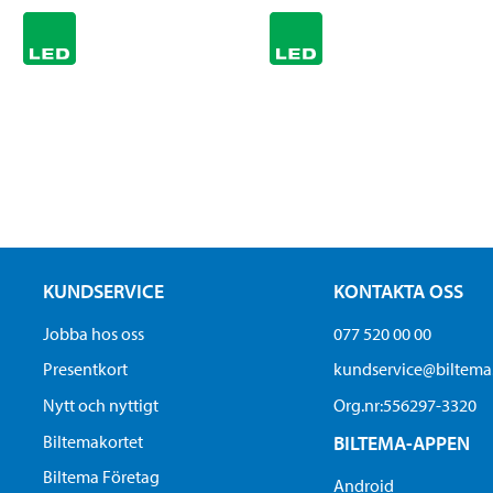
KUNDSERVICE
KONTAKTA OSS
Jobba hos oss
077 520 00 00
Presentkort
kundservice@biltem
Nytt och nyttigt
Org.nr:556297-3320
Biltemakortet
BILTEMA-APPEN
Biltema Företag
Android