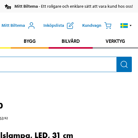
Mitt Biltema
- Ett roligare och enklare sätt att vara kund hos oss!
Mitt Biltema
Inköpslista
Kundvagn
BYGG
BILVÅRD
VERKTYG
0
63
92
llslampa, LED, 31 cm