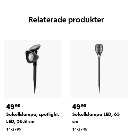
Relaterade produkter
49
49
90
90
Solcellslampa, spotlight,
Solcellslampa LED, 65
LED, 36,8 cm
cm
14-2799
14-2748