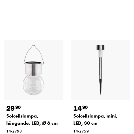
29
14
90
90
Solcellslampa,
Solcellslampa, mini,
hängande, LED, Ø 6 cm
LED, 30 cm
14-2798
14-2759