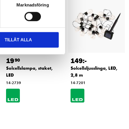
Marknadsföring
TILLÅT ALLA
19
149
:-
90
Solcellslampa, staket,
Solcellsljusslinga, LED,
LED
2,8 m
14-2739
14-7201