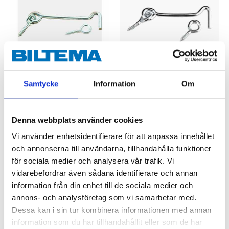
Samtycke
Information
Om
36
34
90
90
Kasthake 100 mm, 2 st.
Kasthake 64 mm, 5 st.
89-835
89-834
Denna webbplats använder cookies
65
varuhus
65
varuhus
Finns i lager i
Finns i lager i
Vi använder enhetsidentifierare för att anpassa innehållet
och annonserna till användarna, tillhandahålla funktioner
för sociala medier och analysera vår trafik. Vi
vidarebefordrar även sådana identifierare och annan
information från din enhet till de sociala medier och
annons- och analysföretag som vi samarbetar med.
Dessa kan i sin tur kombinera informationen med annan
information som du har tillhandahållit eller som de har