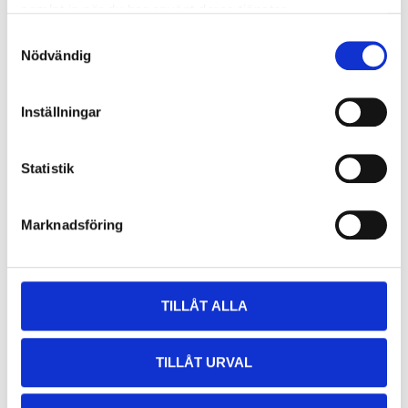
samlat in när du har använt deras tjänster.
Samtyckesval
Nödvändig
Inställningar
34
34
90
90
Kasthake 75 mm, 2 st.
Kasthake 38 mm, 5 st.
Statistik
89-836
89-833
65
varuhus
65
varuhus
Finns i lager i
Finns i lager i
Marknadsföring
TILLÅT ALLA
TILLÅT URVAL