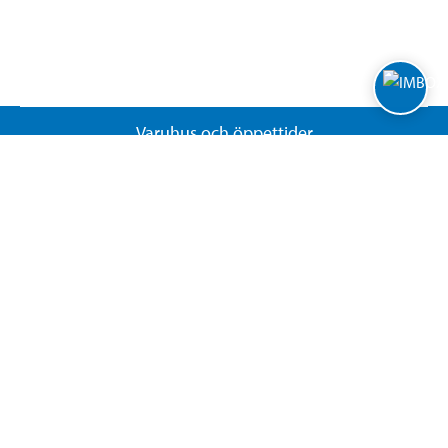
Varuhus och öppettider
Biltema Café
Nyhetsbrev
Nytt och nyttigt
Kundservice
Presentkort