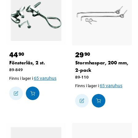
44
29
90
90
Fönsterlås, 2 st.
Stormhaspar, 200 mm,
89-849
2-pack
89-110
65
varuhus
Finns i lager i
65
varuhus
Finns i lager i