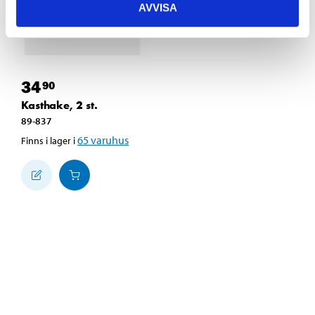
AVVISA
34
90
Kasthake, 2 st.
89-837
65
varuhus
Finns i lager i