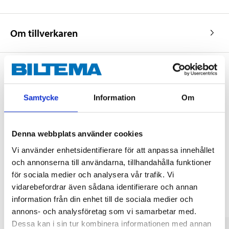
Om tillverkaren
Köp & Hämta
Samtycke
Information
Om
Köp & Hämta i ditt varuhus inom 2 timmar! För mer information om
tjänsten och våra villkor.
LÄS MER
Denna webbplats använder cookies
Vi använder enhetsidentifierare för att anpassa innehållet
och annonserna till användarna, tillhandahålla funktioner
Andra kunder köpte också
för sociala medier och analysera vår trafik. Vi
vidarebefordrar även sådana identifierare och annan
information från din enhet till de sociala medier och
annons- och analysföretag som vi samarbetar med.
Dessa kan i sin tur kombinera informationen med annan