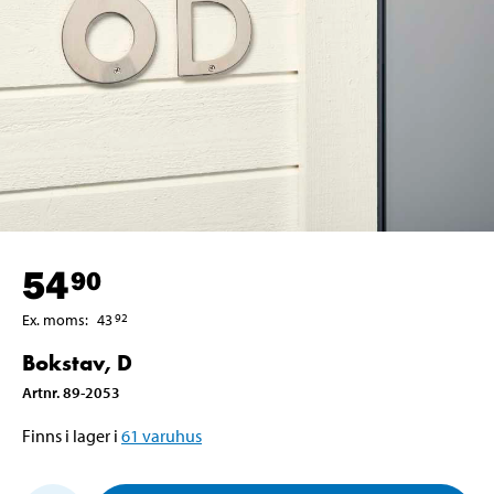
54
90
Ex. moms
:
43
92
Bokstav, D
Artnr
.
89-2053
Finns i lager i
61
varuhus