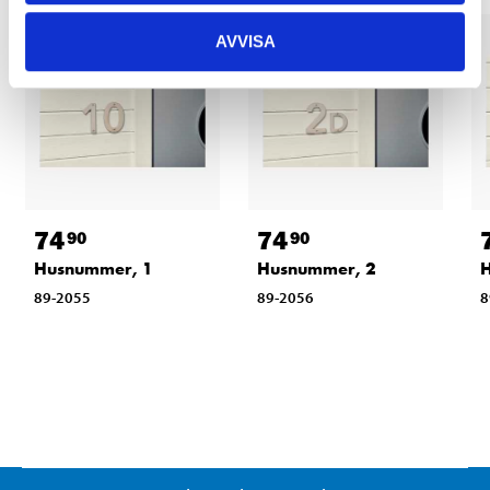
AVVISA
74
74
90
90
Husnummer, 1
Husnummer, 2
89-2055
89-2056
8