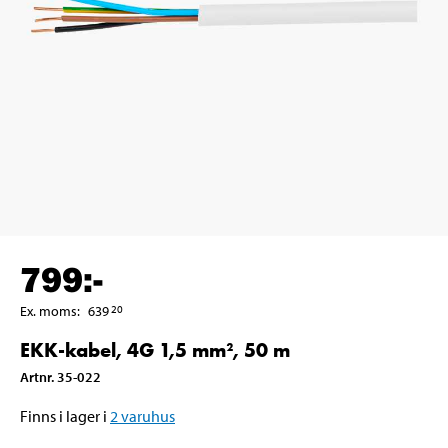
799
:-
Ex. moms
:
639
20
EKK-kabel, 4G 1,5 mm², 50 m
Artnr
.
35-022
Finns i lager i
2
varuhus