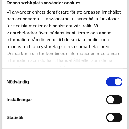
Denna webbplats använder cookies
Vi använder enhetsidentifierare för att anpassa innehållet
Köp & Hämta
och annonserna till användarna, tillhandahålla funktioner
Köp & Hämta i ditt varuhus inom 2 timmar! För mer information om
för sociala medier och analysera vår trafik. Vi
tjänsten och våra villkor.
vidarebefordrar även sådana identifierare och annan
LÄS MER
information från din enhet till de sociala medier och
annons- och analysföretag som vi samarbetar med.
Dessa kan i sin tur kombinera informationen med annan
Andra kunder köpte också
information som du har tillhandahållit eller som de har
samlat in när du har använt deras tjänster.
Samtyckesval
Nödvändig
Inställningar
Statistik