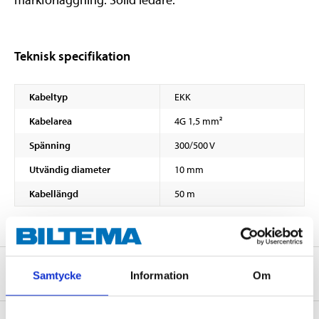
Teknisk specifikation
Kabeltyp
EKK
Kabelarea
4G 1,5 mm²
Spänning
300/500 V
Utvändig diameter
10 mm
Kabellängd
50 m
Om tillverkaren
Samtycke
Information
Om