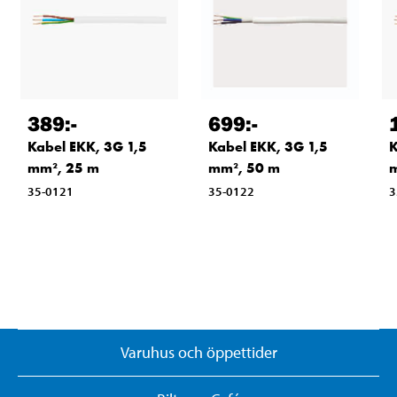
389
:-
699
:-
Kabel EKK, 3G 1,5
Kabel EKK, 3G 1,5
K
mm², 25 m
mm², 50 m
m
35-0121
35-0122
3
Varuhus och öppettider