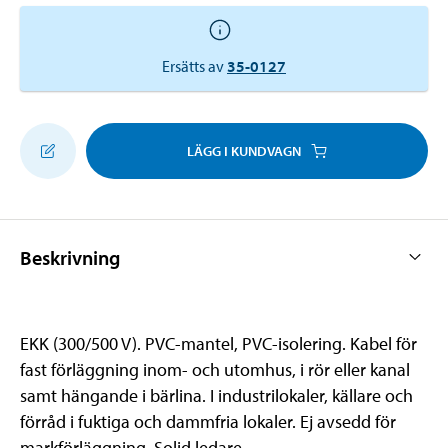
Ersätts av
35-0127
LÄGG I KUNDVAGN
Beskrivning
EKK (300/500 V). PVC-mantel, PVC-isolering. Kabel för
fast förläggning inom- och utomhus, i rör eller kanal
samt hängande i bärlina. I industrilokaler, källare och
förråd i fuktiga och dammfria lokaler. Ej avsedd för
markförläggning. Solid ledare.