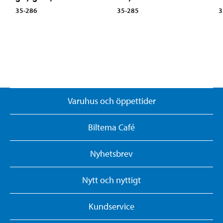
35-286
35-285
3
Varuhus och öppettider
Biltema Café
Nyhetsbrev
Nytt och nyttigt
Kundservice