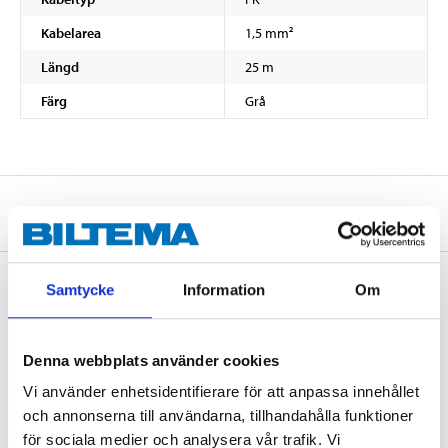
Kabelarea
1,5 mm²
Längd
25 m
Färg
Grå
Om tillverkaren
Samtycke
Information
Om
Köp & Hämta
Denna webbplats använder cookies
Köp & Hämta i ditt varuhus inom 2 timmar! För mer information om
tjänsten och våra villkor.
Vi använder enhetsidentifierare för att anpassa innehållet
LÄS MER
och annonserna till användarna, tillhandahålla funktioner
för sociala medier och analysera vår trafik. Vi