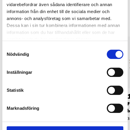
vidarebefordrar även sådana identifierare och annan
Andra kunder köpte också
information från din enhet till de sociala medier och
annons- och analysföretag som vi samarbetar med.
Dessa kan i sin tur kombinera informationen med annan
information som du har tillhandahållit eller som de har
samlat in när du har använt deras tjänster.
Samtyckesval
Nödvändig
Inställningar
Statistik
119
:-
119
:-
FK-kabel, 1,5 mm²,
FK-kabel, 1,5 mm²,
F
Marknadsföring
blå, 25 m
svart, 25 m
b
35-288
35-287
3