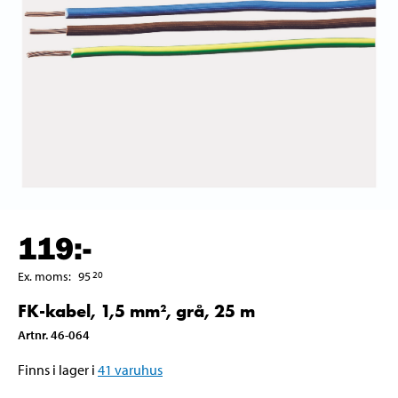
119
:-
Ex. moms
:
95
20
FK-kabel, 1,5 mm², grå, 25 m
Artnr
.
46-064
Finns i lager i
41
varuhus