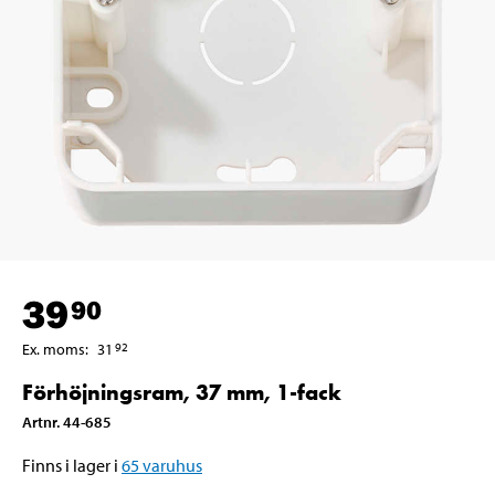
39
90
Ex. moms
:
31
92
Förhöjningsram, 37 mm, 1-fack
Artnr
.
44-685
Finns i lager i
65
varuhus