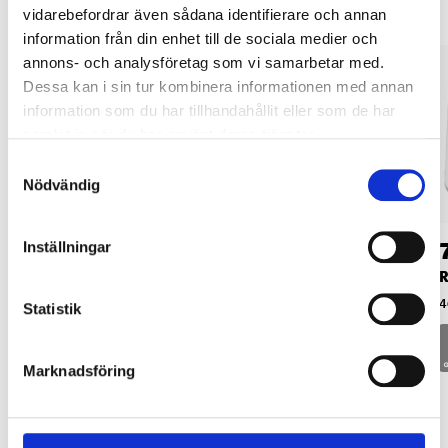
vidarebefordrar även sådana identifierare och annan
information från din enhet till de sociala medier och
annons- och analysföretag som vi samarbetar med.
Dessa kan i sin tur kombinera informationen med annan
information som du har tillhandahållit eller som de har
samlat in när du har använt deras tjänster.
Samtyckesval
Nödvändig
219
:-
42
90
Inställningar
LED Dimmer, 5 – 150
Vägguttag, jordat
R
W
46-901
4
Statistik
44-4020
Marknadsföring