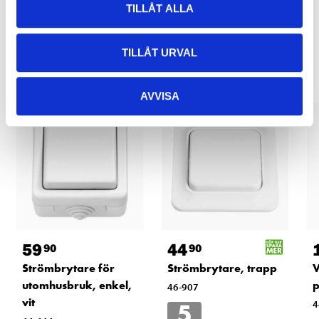
TILLÅT ALLA
Relaterade produkter
TILLÅT URVAL
AVVISA
59
44
90
90
Strömbrytare för
Strömbrytare, trapp
V
utomhusbruk, enkel,
p
46-907
vit
4