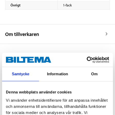
Övrigt
1-fack
Om tillverkaren
Köp & Hämta
Köp & Hämta i ditt varuhus inom 2 timmar! För mer information om
Samtycke
Information
Om
tjänsten och våra villkor.
LÄS MER
Denna webbplats använder cookies
Vi använder enhetsidentifierare för att anpassa innehållet
Andra kunder köpte också
och annonserna till användarna, tillhandahålla funktioner
för sociala medier och analysera vår trafik. Vi