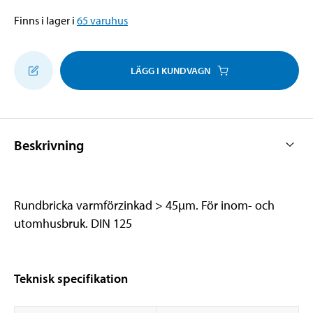
Finns i lager i
65
varuhus
LÄGG I KUNDVAGN
Beskrivning
Rundbricka varmförzinkad > 45µm. För inom- och
utomhusbruk. DIN 125
Teknisk specifikation