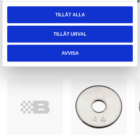
25 st.
89-369
8
89-756
TILLÅT ALLA
TILLÅT URVAL
Relaterade produkter
AVVISA