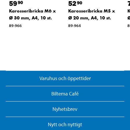
59
52
90
90
Karosseribricka M6 x
Karosseribricka M5 x
K
Ø 30 mm, A4, 10 st.
Ø 20 mm, A4, 10 st.
Ø
89-966
89-964
8
Varuhus och öppettider
Biltema Café
Nyhetsbrev
Nytt och nyttigt