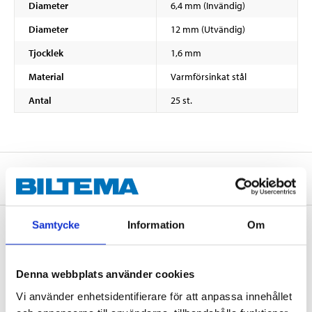
Diameter
6,4 mm (Invändig)
Diameter
12 mm (Utvändig)
Tjocklek
1,6 mm
Material
Varmförsinkat stål
Antal
25 st.
Om tillverkaren
Samtycke
Information
Om
Köp & Hämta
Denna webbplats använder cookies
Köp & Hämta i ditt varuhus inom 2 timmar! För mer information om
tjänsten och våra villkor.
Vi använder enhetsidentifierare för att anpassa innehållet