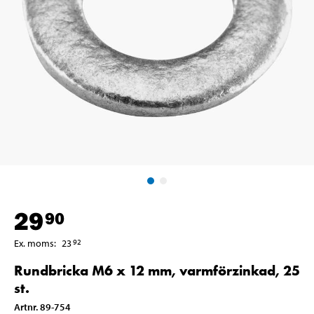
29
90
Ex. moms
:
23
92
Rundbricka M6 x 12 mm, varmförzinkad, 25
st.
Artnr
.
89-754