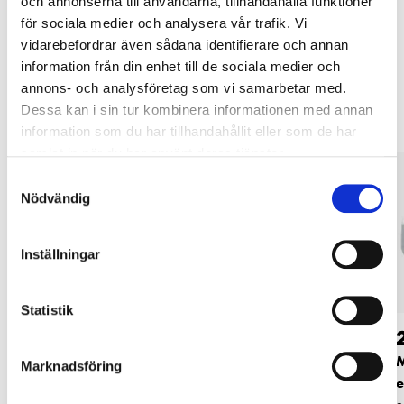
och annonserna till användarna, tillhandahålla funktioner
LÄS MER
för sociala medier och analysera vår trafik. Vi
vidarebefordrar även sådana identifierare och annan
information från din enhet till de sociala medier och
Andra kunder köpte också
annons- och analysföretag som vi samarbetar med.
Dessa kan i sin tur kombinera informationen med annan
information som du har tillhandahållit eller som de har
samlat in när du har använt deras tjänster.
Samtyckesval
Nödvändig
Inställningar
Statistik
34
69
90
90
Rundbricka M8 x 16
Låsmutter M6, A4, 25
M
Marknadsföring
mm, varmförzinkad,
st.
e